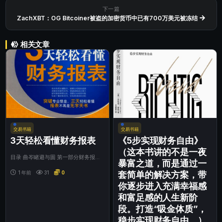
下一篇
ZachXBT：OG Bitcoiner被盗的加密货币中已有700万美元被冻结
相关文章
交易书籍
交易书籍
3天轻松看懂财务报表
《5步实现财务自由》
（这本书讲的不是一夜
目录 曲岑睹避与圆 第一部分财务报表
暴富之道，而是通过一
基础知识 第一章到底什么是财务报
表………(3...
1 年前
31
0
套简单的解决方案，带
你逐步进入充满幸福感
和富足感的人生新阶
段。打造“吸金体质”，
稳步实现财务自由。）