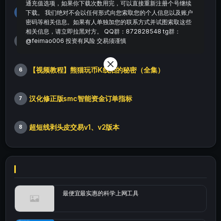
通充值选项，如果你下载次数用完，可以直接重新注册个号继续
smc+肯特那合并指标
下载。 我们绝对不会以任何形式向您索取您的个人信息以及账户
4
密码等相关信息。如果有人单独加您的联系方式并试图索取这些
相关信息，请立即拉黑对方。 QQ群：872828548 tg群：
自动支撑阻力+进场提示
@feimao006 投资有风险 交易须谨慎
5
【视频教程】熊猫玩币K线后的秘密（全集）
6
汉化修正版smc智能资金订单指标
7
超短线剥头皮交易v1、v2版本
8
最便宜最实惠的科学上网工具