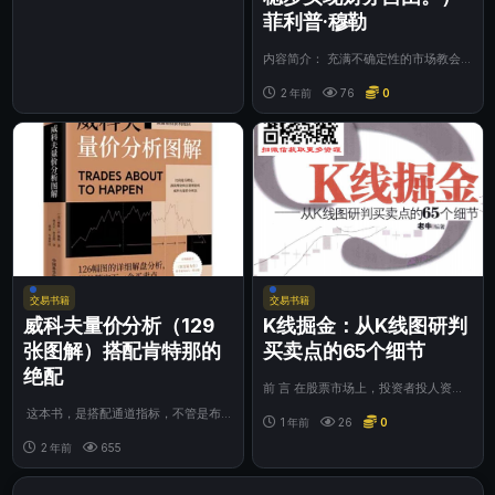
菲利普·穆勒
内容简介： 充满不确定性的市场教会
了我们很多东西，首先就是把财务管理
的大权掌握在...
2 年前
76
0
交易书籍
交易书籍
威科夫量价分析（129
K线掘金：从K线图研判
张图解）搭配肯特那的
买卖点的65个细节
绝配
前 言 在股票市场上，投资者投人资
金、承担风险，为的就是获取收益，而
​​ 这本书，是搭配通道指标，不管是布
获取收益是需...
1 年前
26
0
林带还是肯特那的绝配。学会这个，你
裸k没问...
2 年前
655