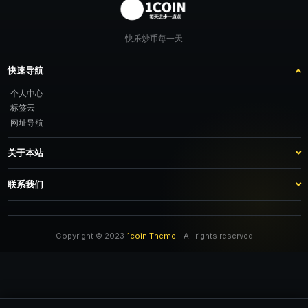
快乐炒币每一天
快速导航
个人中心
标签云
网址导航
关于本站
站点介绍
客服咨询
联系我们
推广计划
TG：@feimao2024 QQ：3261605442 微信：moto001com 新浪微博：三
倍好运_lv
Copyright © 2023
1coin Theme
- All rights reserved