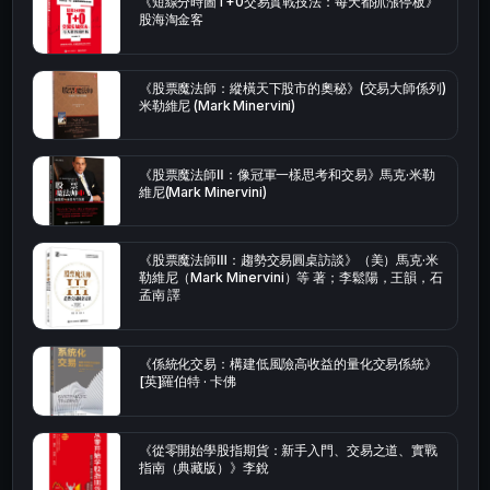
《短線分時圖T+0交易實戰技法：每天都抓漲停板》
股海淘金客
《股票魔法師：縱橫天下股市的奧秘》(交易大師係列)
米勒維尼 (Mark Minervini)
《股票魔法師Ⅱ：像冠軍一樣思考和交易》馬克·米勒
維尼(Mark Minervini)
《股票魔法師Ⅲ：趨勢交易圓桌訪談》（美）馬克·米
勒維尼（Mark Minervini）等 著；李鬆陽，王韻，石
孟南 譯
《係統化交易：構建低風險高收益的量化交易係統》
[英]羅伯特 · 卡佛
《從零開始學股指期貨：新手入門、交易之道、實戰
指南（典藏版）》李銳