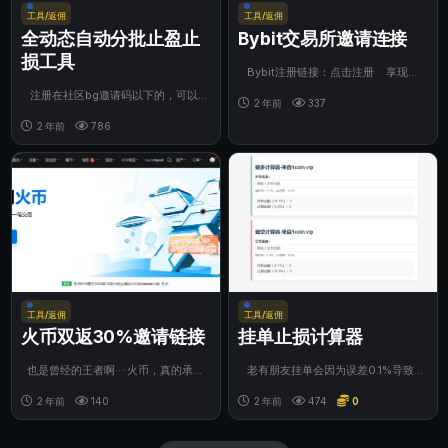
工具/返佣
工具/返佣
全动态自动分批止盈止
Bybit交易所邀请连接
损工具
Bybit注册链接：点击注册 享现
货、合约，双反30%
注册在社区bg邀请码以下的，可以免
2 年前
337
费使用这个动态止盈止损工具，主要功
能为：...
2 年前
786
工具/返佣
工具/返佣
火币双返30%邀请链接
挂单止损计算器
也是曾经的王者啊····火币，真的承载
老有朋友挂单会因为误差0.1%导致挂
了我太多的回忆了··· 任何交易所...
不上，也有朋友不会算0.5%止损是挂
2 年前
140
哪...
2 年前
474
0