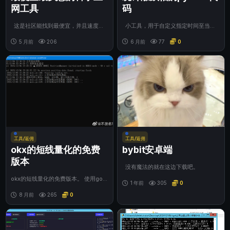
网工具
码
这是社区能找到最便宜，并且速度最
小工具，用于自定义指定时间至当时
快的科学工具了，500g的每个月仅需
价格的价差分析。。。有需要的自己下
4元钱，...
5 月前
206
载吧，py...
6 月前
77
0
工具/返佣
工具/返佣
okx的短线量化的免费
bybit安卓端
版本
没有魔法的就在这边下载吧。
okx的短线量化的免费版本。 使用gola
1 年前
305
0
ng语言写的，支持linux、wind...
8 月前
265
0