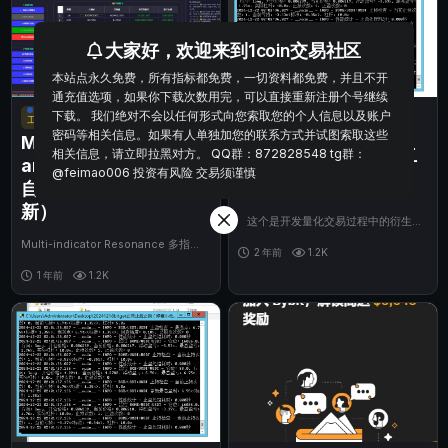
大家好，欢迎来到1coin交易社区
本站点永久免费，所有指标都免费，一切资料都免费，并且不开
通充值选项，如果你下载次数用完，可以直接重新注册个号继续
下载。 我们绝对不会以任何形式向您索取您的个人信息以及账户
工具/返佣
技术指标
工具/返佣
密码等相关信息。如果有人单独加您的联系方式并试图索取这些
Multi-indicator Reson
bitget适用自动止盈止
相关信息，请立即拉黑对方。 QQ群：872828548 tg群：
ance 多指标共振趋势
损工具介绍以及配置方
@feimao006 投资有风险 交易须谨慎
自动交易系统（持续更
法
新）
这个是开发量化交易过程中的衍生产
品，本身是作为日内高频交易使用的，
Multi-indicator Resonance 多指标
牵扯很多...
2 年前
1.2K
共振趋势系统功能简介 ...
1 年前
1.2K