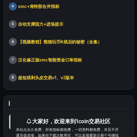
smc+肯特那合并指标
4
自动支撑阻力+进场提示
5
【视频教程】熊猫玩币K线后的秘密（全集）
6
汉化修正版smc智能资金订单指标
7
超短线剥头皮交易v1、v2版本
8
最便宜最实惠的科学上网工具
大家好，欢迎来到1coin交易社区
本站点永久免费，所有指标都免费，一切资料都免费，并且不开
通充值选项，如果你下载次数用完，可以直接重新注册个号继续