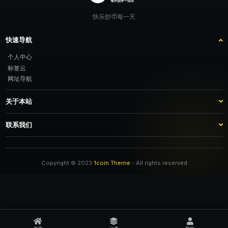
快乐炒币每一天
快速导航
个人中心
标签云
网址导航
关于本站
站点介绍
客服咨询
联系我们
推广计划
TG：@feimao2024 QQ：3261605442 微信：moto001com 新浪微博：三
倍好运_lv
Copyright © 2023
1coin Theme
- All rights reserved