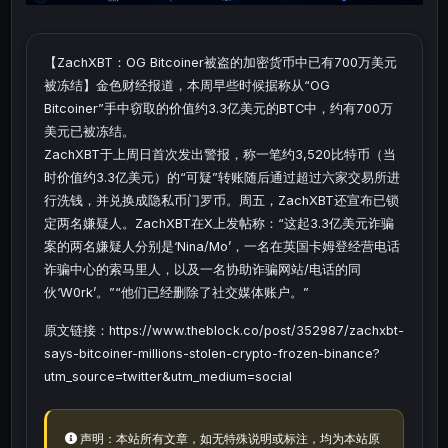
【ZachXBT：OG Bitcoiner被盗的加密货币中已有700万美元
被冻结】金色财经报道，本周早些时候据称从“OG
Bitcoiner”手中窃取的价值约3.3亿美元的BTC中，约有700万
美元已被冻结。
ZachXBT于上周日首次发出警报，称一笔约3,520比特币（当
时价值约3.3亿美元）的“可疑”转账随后通过超过六家交易所进
行洗钱，并兑换成隐私币门罗币。周五，ZachXBT还宣布已锁
定两名嫌疑人。ZachXBT在X上发帖称：“这起3.3亿美元诈骗
案的两名嫌疑人分别是‘Nina/Mo’，一名在英国卡姆登经营电话
诈骗中心的索马里人，以及一名协助诈骗网站/电话的同
伙‘W0rk’。”“他们已经删除了社交媒体账户。”
原文链接：https://www.theblock.co/post/352987/zachxbt-
says-bitcoiner-millions-stolen-crypto-frozen-binance?
utm_source=twitter&utm_medium=social
声明：本站所有文章，如无特殊说明或标注，均为本站原