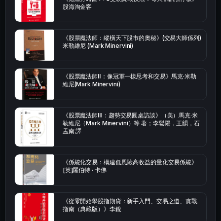
股海淘金客
《股票魔法師：縱橫天下股市的奧秘》(交易大師係列)
米勒維尼 (Mark Minervini)
《股票魔法師Ⅱ：像冠軍一樣思考和交易》馬克·米勒
維尼(Mark Minervini)
《股票魔法師Ⅲ：趨勢交易圓桌訪談》（美）馬克·米
勒維尼（Mark Minervini）等 著；李鬆陽，王韻，石
孟南 譯
《係統化交易：構建低風險高收益的量化交易係統》
[英]羅伯特 · 卡佛
《從零開始學股指期貨：新手入門、交易之道、實戰
指南（典藏版）》李銳