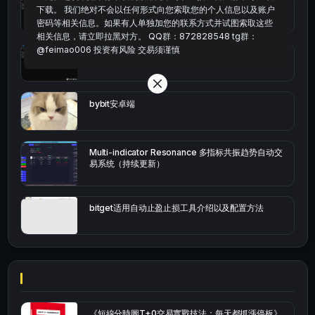
统计涨跌幅的python代码
下载。 我们绝对不会以任何形式向您索取您的个人信息以及账户
密码等相关信息。如果有人单独加您的联系方式并试图索取这些
相关信息，请立即拉黑对方。 QQ群：872828548 tg群：
@feimao006 投资有风险 交易须谨慎
okx的短线量化的免费版本
bybit安卓端
Multi-indicator Resonance 多指标共振趋势自动交
易系统（持续更新）
bitget适用自动止盈止损工具介绍以及配置方法
《短線分時圖T+0交易實戰技法：每天都抓漲停板》