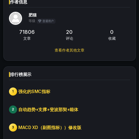
作者信息
肥猫
等级
普通用户
71806
20
0
文章
评论
收藏
查看作者其他文章
排行榜展示
强化的SMC指标
1
自动趋势+支撑+斐波那契+箱体
2
MACD XD（副图指标））修改版
3