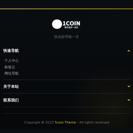
快乐炒币每一天
快速导航
个人中心
标签云
网址导航
关于本站
站点介绍
客服咨询
联系我们
推广计划
TG：@feimao2024 QQ：3261605442 微信：moto001com 新浪微博：三
倍好运_lv
Copyright © 2023
1coin Theme
- All rights reserved