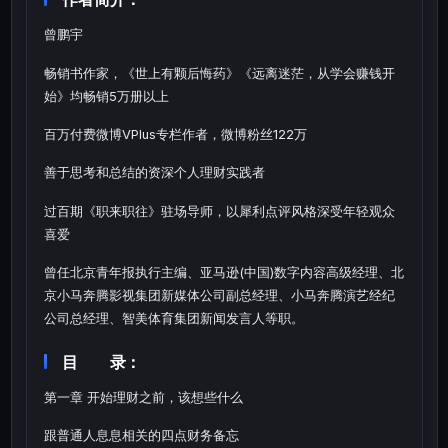
曾鹏宇
畅销书作家，《世上有颗后悔药》《远离迷茫，从学会赚钱开
始》均畅销5万册以上
百万付费微博VPlus专栏作者，微博粉丝122万
善于思考和总结的资深个人理财实践者
过百期《职来职往》驻场导师，以犀利点评风格深受年轻观众
喜爱
曾任北京青年报执行主编、亚马逊(中国)数字内容高级经理、北
京小马奔腾影视集团新媒体公司副总经理、小马奔腾演艺经纪
公司总经理、智美体育集团新闻发言人等职。
目 录：
第一章 开始理财之前，该想些什么
跟普通人息息相关的四点财务备忘