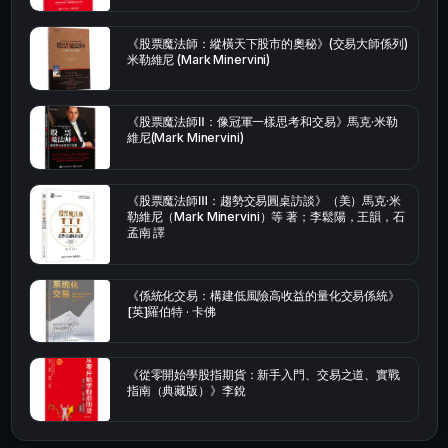
《股票魔法師：縱橫天下股市的奧秘》(交易大師係列)
米勒維尼 (Mark Minervini)
《股票魔法師Ⅱ：像冠軍一樣思考和交易》馬克·米勒
維尼(Mark Minervini)
《股票魔法師Ⅲ：趨勢交易圓桌訪談》（美）馬克·米
勒維尼（Mark Minervini）等 著；李鬆陽，王韻，石
孟南 譯
《係統化交易：構建低風險高收益的量化交易係統》
[英]羅伯特 · 卡佛
《從零開始學股指期貨：新手入門、交易之道、實戰
指南（典藏版）》李銳