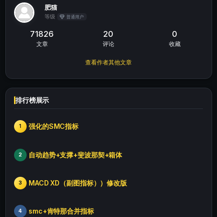
肥猫
等级
普通用户
71826
20
0
文章
评论
收藏
查看作者其他文章
排行榜展示
强化的SMC指标
1
自动趋势+支撑+斐波那契+箱体
2
MACD XD（副图指标））修改版
3
smc+肯特那合并指标
4