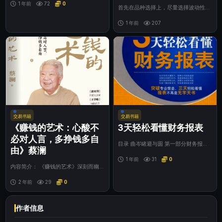
1 年前
72
0
首先在品种选择上，尽量选择波动性好
的品种。波动大代表成交活跃，资金流
动快，对日内...
1 年前
207
交易书籍
交易书籍
《赚钱的艺术：心酸不
3天轻松看懂财务报表
必对人言，多挣钱多自
目录 曲岑睹避与圆 第一部分财务报表
由》蔡澜
基础知识 第一章到底什么是财务报
表………(3...
1 年前
31
0
内容简介： 《赚钱的艺术》深刻而幽
默地展示了蔡澜在人生各个领域的独到
见解。 蔡澜...
2 年前
29
0
作者信息