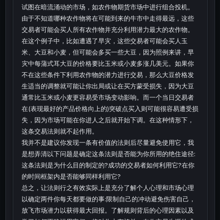
试图在暗流涌动的市场，如农作物期货市场中进行组合投机。
由于不知道哪种农作物将在可能到来的牛市中走得最远，这些
交易者可能会买人所有农作物并充分利用潜力最大的农作物。
在这个例子中，比如遭遇了早灾，这些交易者可能会买人玉
米、大豆和小麦，但可能会多买一些大豆，因为照例来讲，早
灾中每蒲式耳大豆的价格要比玉米或小麦多涨几美元。如果你
不在这些条件下利用农作物的潜力进行交易，那么大豆价格发
生适当的调整就可能让你出局或让在买方蒙受损失，因为大豆
通常比玉米或小麦更容易受市场变动影响。而一个当日交易者
在(表现最好的产品价格向上的)突破点买入则可能很容易遭受损
失，因为市场可能在你进人之后就开始下调。在这种情形下，
这条交易法则就不起作用。
我并不是建议你发现一条有价值的法则后尽量避免使用它，我
是想弄清以下问题是确定这条法则是否能为你所用的绝住途径:
这条法则是为什么目的制定的?成功的交易者如何利用它?在你
的时间框架内是否能够同样利用它?
总之，让法则行之有效实际上是充分了解个人心理和市场心理
以确定两件你每天都要做的事:限制自己的冲动避免伤害自己，
放飞市场潜力以获得最大回报。了解规则背后的心理因素以及