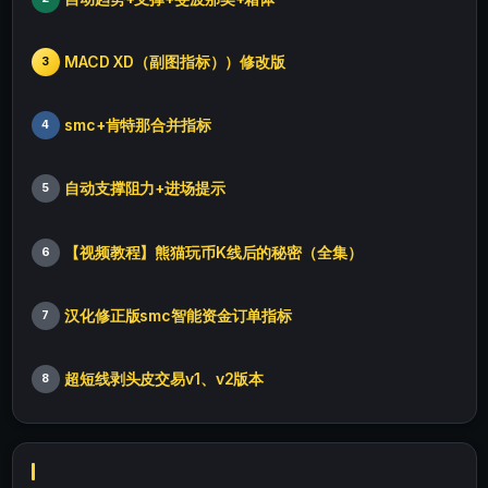
MACD XD（副图指标））修改版
3
smc+肯特那合并指标
4
自动支撑阻力+进场提示
5
【视频教程】熊猫玩币K线后的秘密（全集）
6
汉化修正版smc智能资金订单指标
7
超短线剥头皮交易v1、v2版本
8