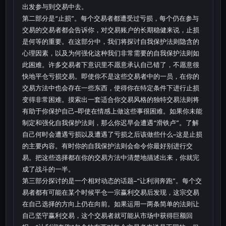
出发参与到交易中去。
第二部分是“止损”。每个交易者都遭受过亏损，每个仍在参与
交易的交易者都会告诉你，对交易账户的长期稳健来说，止损
是何等的重要。在这部分中，我们将探讨自我保护法则隐含的
心理因素，以及为何强化这种我们非常需要的自我保护法则如
此困难。许多交易者下意识里不愿意承认自己错了，不愿意很
快地平仓亏损交易。即使你不是这些交易者中的一员，在你的
交易方法中也会存在一些东西，使得你在特定条件下进行止损
变得非常困难。摸索出一套适合你交易风格的独特交易法则将
有助于你保护自己–即使在情感上做这些事很困难。如果你未能
制定和强化自我保护法则，那么你迟早会遭遇“滑铁卢”。了解
自己何时会遭遇亏损以及遭遇了亏损之后该做些什么–这是止损
的主要内容。有时你的自我保护法则会命令你最好别进行交
易。把这些选择都在你的交易方法中清楚地描述出来，你就完
成了战斗的一半。
第三部分探讨的是一个相对动态的话题–“让利润奔跑”。每个交
易者都有可能在某个时候平仓一宗赢利交易后发现，这宗交易
在自己选择的方向上仍在向前。如果运用一两条简单的法则让
自己坚守赢利交易，这个交易者就可能从市场中获得巨额回