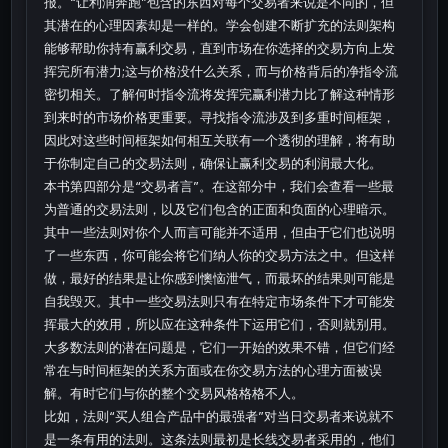
报。“让利润奔跑”包含的东西对每个交易者来说是不同的，但
其潜在的心理因素却是一样的。学会创建不断扩充的法则架构
能够帮助你持有赢利交易，直到市场在你选择的交易方向上发
挥完所有潜力;这与价格没什么关系，而与价格背后的净指令流
密切相关。了解何时指令流将发挥完赢利潜力比了解这种情形
到来时的市场价格更重要。寻找指令流涉及到多重时间框架，
因此对这些时间框架如何相互关联有一个透彻的理解，将有助
于你制定自己的交易法则，确保让赢利交易的利润最大化。
本书第四部分是“交易者言”。在这部分中，我们会查看一些最
为普通的交易法则，以及它们包含的正面和负面的心理暗示。
其中一些法则对你个人而言可能并不适用，但由于它们也说明
了一些东西，你可能会将它们纳人你的交易方法之中。但这样
做，最好的结果是让你感到懊恼泄气，而最坏的结果则可能是
自我毁灭。其中一些交易法则只有在特定市场条件下才可能发
挥最大的效用，所以应在这种条件下运用它们，否则就别用。
大多数法则的潜在问题是，它们一开始的效果不错，但它们经
常在与时间框架的关系方面或在你交易方法的心理方面被误
解。有时它们与你的整个交易风格格格不人。
比如，法则“买人组合产品中的最强者”对当日交易者来说就不
是一条有用的法则。这条法则最初是长线交易者采用的，他们