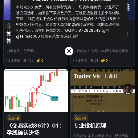
本站点永久免费，所有指标都免费，一切资料都免费，并且不开
通充值选项，如果你下载次数用完，可以直接重新注册个号继续
下载。 我们绝对不会以任何形式向您索取您的个人信息以及账户
密码等相关信息。如果有人单独加您的联系方式并试图索取这些
交易书籍
交易书籍
相关信息，请立即拉黑对方。 QQ群：872828548 tg群：
捡钱之法 四：驴打滚支
产业区块链：行业解决
@feimao006 投资有风险 交易须谨慎
撑和阻力
方案与案例分析
内容有效，已经看过。
内容简介： 这是一本通过案例分析全
面介绍区块链产业应用的专著，涵盖金
2 年前
160
0
融、能源、医...
2 年前
21
0
交易书籍
交易书籍
《交易实战36计》01：
专业投机原理
孕线确认进场
作品简介 本书自出版以来，已使无数