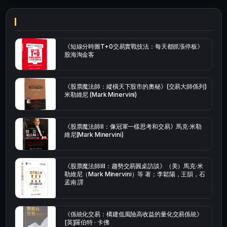
《短線分時圖T+0交易實戰技法：每天都抓漲停板》
股海淘金客
《股票魔法師：縱橫天下股市的奧秘》(交易大師係列)
米勒維尼 (Mark Minervini)
《股票魔法師Ⅱ：像冠軍一樣思考和交易》馬克·米勒
維尼(Mark Minervini)
《股票魔法師Ⅲ：趨勢交易圓桌訪談》（美）馬克·米
勒維尼（Mark Minervini）等 著；李鬆陽，王韻，石
孟南 譯
《係統化交易：構建低風險高收益的量化交易係統》
[英]羅伯特 · 卡佛