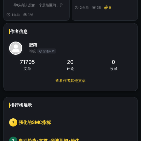
股民获益，无论他们是散户、交易员，
一、孕线确认 想象一个震荡区间，价
还是投机者、...
2 年前
38
0
格在很长的时间一直被困在区间内，突
然价格开始突...
1 年前
126
作者信息
肥猫
等级
普通用户
71795
20
0
文章
评论
收藏
查看作者其他文章
排行榜展示
强化的SMC指标
1
自动趋势+支撑+斐波那契+箱体
2