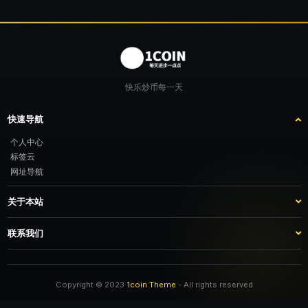
快乐炒币每一天
快速导航
个人中心
标签云
网址导航
关于本站
站点介绍
客服咨询
联系我们
推广计划
TG：@feimao2024 QQ：3261605442 微信：moto001com 新浪微博：三
倍好运_lv
Copyright © 2023
1coin Theme
- All rights reserved