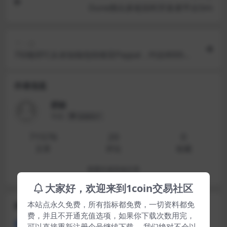
Dune推出多链实时开发者平台Sim
下一篇
750枚BTC从未知钱包转移至Paypal，约合8000万
美元
作者信息
肥猫
等级
普通用户
71576
20
0
文章
评论
收藏
查看作者其他文章
大家好，欢迎来到1coin交易社区
本站点永久免费，所有指标都免费，一切资料都免
排行榜展示
费，并且不开通充值选项，如果你下载次数用完，
强化的SMC指标
1
可以直接重新注册个号继续下载。 我们绝对不会以