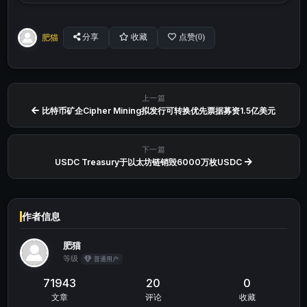
肥猫
分享
收藏
点赞(
0
)
上一篇
比特币矿企Cipher Mining拟发行可转换优先票据募资1.5亿美元
下一篇
USDC Treasury于以太坊链销毁6000万枚USDC
作者信息
肥猫
等级
普通用户
71943
20
0
文章
评论
收藏