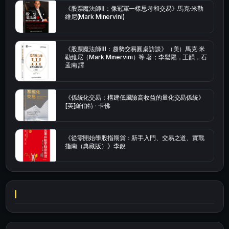
《股票魔法師Ⅱ：像冠軍一樣思考和交易》馬克·米勒
維尼(Mark Minervini)
《股票魔法師Ⅲ：趨勢交易圓桌訪談》（美）馬克·米
勒維尼（Mark Minervini）等 著；李鬆陽，王韻，石
孟南 譯
《係統化交易：構建低風險高收益的量化交易係統》
[英]羅伯特 · 卡佛
《從零開始學股指期貨：新手入門、交易之道、實戰
指南（典藏版）》李銳