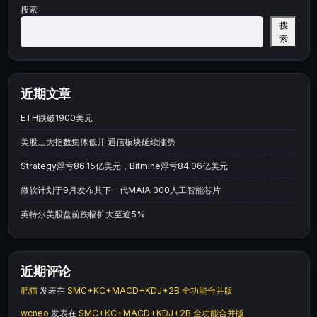
搜索
搜
索
近期文章
ETH跌破1900美元
美股三大指数集体低开 通信板块延续涨势
Strategy浮亏86.15亿美元，Bitmine浮亏84.06亿美元
微软计划于9月发布其下一代MAIA 300人工智能芯片
英特尔美股盘前跌幅扩大至逾5%
近期评论
肥猫
发表在
SMC+KC+MACD+KDJ+2B 全功能合并版
wcneo
发表在
SMC+KC+MACD+KDJ+2B 全功能合并版