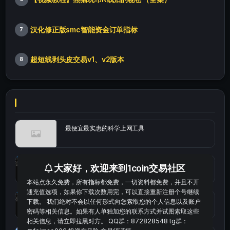
汉化修正版smc智能资金订单指标
7
超短线剥头皮交易v1、v2版本
8
最便宜最实惠的科学上网工具
统计涨跌幅的python代码
大家好，欢迎来到1coin交易社区
本站点永久免费，所有指标都免费，一切资料都免费，并且不开
通充值选项，如果你下载次数用完，可以直接重新注册个号继续
okx的短线量化的免费版本
下载。 我们绝对不会以任何形式向您索取您的个人信息以及账户
密码等相关信息。如果有人单独加您的联系方式并试图索取这些
相关信息，请立即拉黑对方。 QQ群：872828548 tg群：