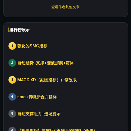
查看作者其他文章
排行榜展示
强化的SMC指标
1
自动趋势+支撑+斐波那契+箱体
2
MACD XD（副图指标））修改版
3
smc+肯特那合并指标
4
自动支撑阻力+进场提示
5
【视频教程】熊猫玩币K线后的秘密（全集）
6