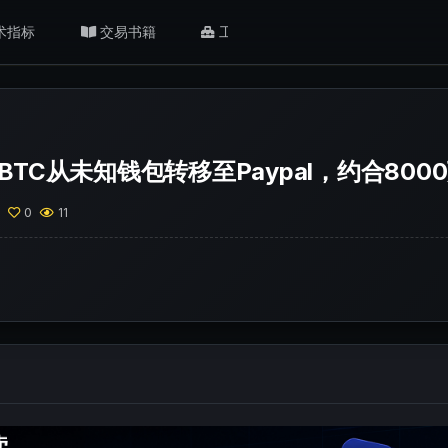
术指标
交易书籍
工具/返佣
肥猫观点
枚BTC从未知钱包转移至Paypal，约合800
0
0
11