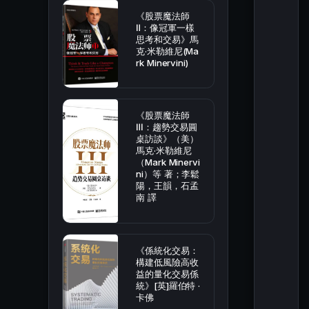
《股票魔法師
Ⅱ：像冠軍一樣
思考和交易》馬
克·米勒維尼(Ma
rk Minervini)
《股票魔法師
Ⅲ：趨勢交易圓
桌訪談》（美）
馬克·米勒維尼
（Mark Minervi
ni）等 著；李鬆
陽，王韻，石孟
南 譯
《係統化交易：
構建低風險高收
益的量化交易係
統》[英]羅伯特 ·
卡佛