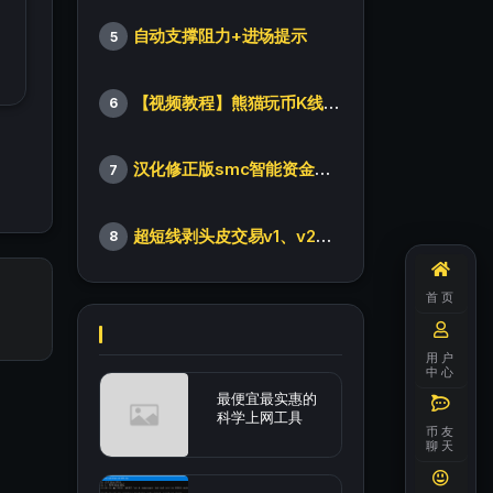
自动支撑阻力+进场提示
5
【视频教程】熊猫玩币K线后的秘密（全集）
6
汉化修正版smc智能资金订单指标
7
超短线剥头皮交易v1、v2版本
8
首页
用户
中心
最便宜最实惠的
科学上网工具
币友
聊天