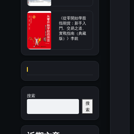
《從零開始學股
指期貨：新手入
門、交易之道、
實戰指南（典藏
版）》李銳
搜索
搜
索