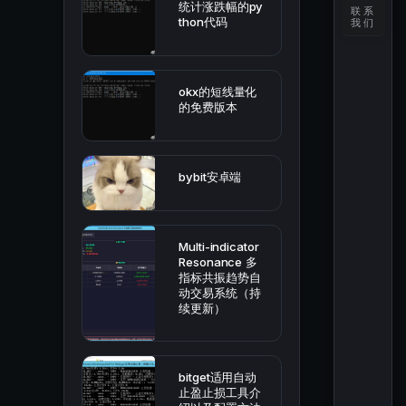
统计涨跌幅的py
联系
thon代码
我们
okx的短线量化
的免费版本
bybit安卓端
Multi-indicator
Resonance 多
指标共振趋势自
动交易系统（持
续更新）
bitget适用自动
止盈止损工具介