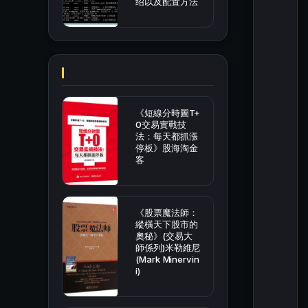
绍以及配置方法
《短線分時圖T+
0交易實戰技
法：每天都抓漲
停板》股海淘金
客
《股票魔法師：
縱橫天下股市的
奧秘》(交易大
師係列)米勒維尼
(Mark Minervin
i)