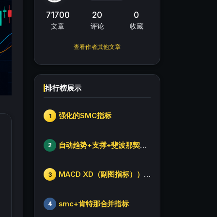
71700
20
0
文章
评论
收藏
查看作者其他文章
排行榜展示
强化的SMC指标
1
自动趋势+支撑+斐波那契+箱体
2
MACD XD（副图指标））修改版
3
smc+肯特那合并指标
4