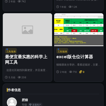
2 年前
742
共振趋势系统功能简介 ...
1 年前
1.2K
工具/返佣
工具/返佣
最便宜最实惠的科学上
excel版仓位计算器
网工具
猫猫朋友分享的，看着还挺好，主要是
可以本地使用，还是不错的。
这是社区能找到最便宜，并且速度最
2 年前
710
0
快的科学工具了，500g的每个月仅需
4元钱，...
5 月前
206
作者信息
肥猫
等级
普通用户