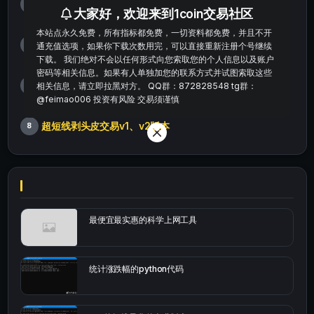
自动支撑阻力+进场提示
5
大家好，欢迎来到1coin交易社区
本站点永久免费，所有指标都免费，一切资料都免费，并且不开
【视频教程】熊猫玩币K线后的秘密（全集）
6
通充值选项，如果你下载次数用完，可以直接重新注册个号继续
下载。 我们绝对不会以任何形式向您索取您的个人信息以及账户
密码等相关信息。如果有人单独加您的联系方式并试图索取这些
汉化修正版smc智能资金订单指标
相关信息，请立即拉黑对方。 QQ群：872828548 tg群：
7
@feimao006 投资有风险 交易须谨慎
超短线剥头皮交易v1、v2版本
8
最便宜最实惠的科学上网工具
统计涨跌幅的python代码