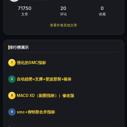
71750
20
0
文章
评论
收藏
查看作者其他文章
排行榜展示
强化的SMC指标
1
自动趋势+支撑+斐波那契+箱体
2
MACD XD（副图指标））修改版
3
smc+肯特那合并指标
4