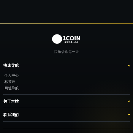
快乐炒币每一天
快速导航
个人中心
标签云
网址导航
关于本站
站点介绍
客服咨询
联系我们
推广计划
TG：@feimao2024 QQ：3261605442 微信：moto001com 新浪微博：三
倍好运_lv