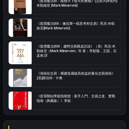
《股票魔法師：縱橫天下股市的奧秘》(交易大師係列)
米勒維尼 (Mark Minervini)
《股票魔法師Ⅱ：像冠軍一樣思考和交易》馬克·米勒
維尼(Mark Minervini)
《股票魔法師Ⅲ：趨勢交易圓桌訪談》（美）馬克·米
勒維尼（Mark Minervini）等 著；李鬆陽，王韻，石
孟南 譯
《係統化交易：構建低風險高收益的量化交易係統》
[英]羅伯特 · 卡佛
《從零開始學股指期貨：新手入門、交易之道、實戰
指南（典藏版）》李銳