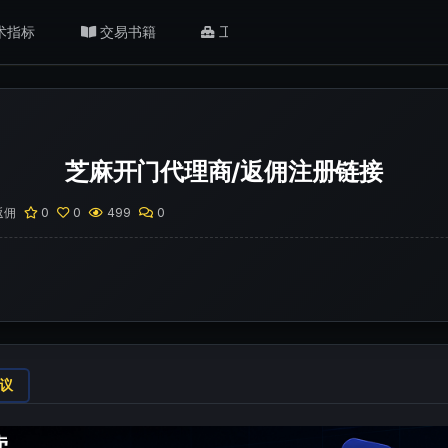
术指标
交易书籍
工具/返佣
肥猫观点
芝麻开门代理商/返佣注册链接
返佣
0
0
499
0
议