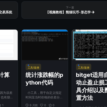
下一篇
交易系统
【视频教程】熊猫玩币-形态学
工具/返佣
工具/返佣
计算
统计涨跌幅的p
bitget适用
ython代码
动止盈止损
具介绍以及
因为误差
小工具，用于自定义指定
置方法
，也有朋友
时间至当时价格的价差分
挂哪...
析。。。有需要的自己下载
1
6 月前
0
0
吧，py...