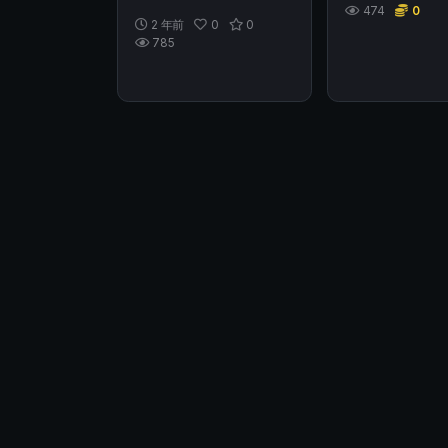
止盈止损工具，主要功能
474
0
2 年前
0
0
为：...
785