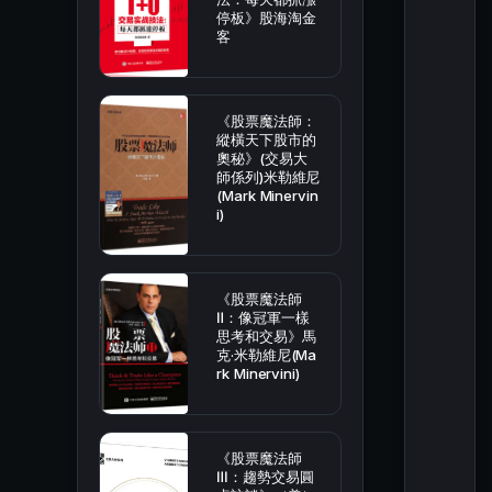
停板》股海淘金
客
《股票魔法師：
縱橫天下股市的
奧秘》(交易大
師係列)米勒維尼
(Mark Minervin
i)
《股票魔法師
Ⅱ：像冠軍一樣
思考和交易》馬
克·米勒維尼(Ma
rk Minervini)
《股票魔法師
Ⅲ：趨勢交易圓