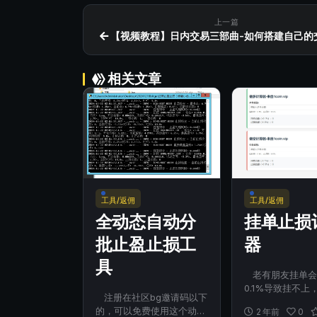
上一篇
【视频教程】日内交易三部曲-如何搭建自己的
相关文章
工具/返佣
工具/返佣
全动态自动分
挂单止损
批止盈止损工
器
具
老有朋友挂单会
0.1%导致挂不上
注册在社区bg邀请码以下
不会算0.5%止损是
的，可以免费使用这个动态
2 年前
0