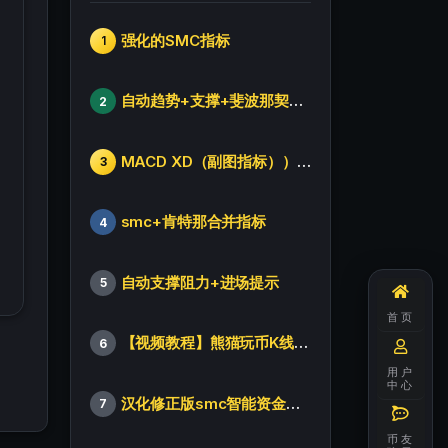
强化的SMC指标
1
自动趋势+支撑+斐波那契+箱体
2
MACD XD（副图指标））修改版
3
smc+肯特那合并指标
4
自动支撑阻力+进场提示
5
首页
【视频教程】熊猫玩币K线后的秘密（全集）
6
用户
中心
汉化修正版smc智能资金订单指标
7
币友