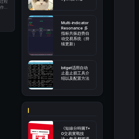
过程
作为
牵扯
Multi-indicator
Resonance 多
指标共振趋势自
动交易系统（持
续更新）
bitget适用自动
止盈止损工具介
绍以及配置方法
《短線分時圖T+
0交易實戰技
法：每天都抓漲