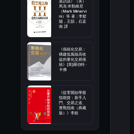
桌訪談》（美）
馬克·米勒維尼
（Mark Minervi
ni）等 著；李鬆
陽，王韻，石孟
南 譯
《係統化交易：
構建低風險高收
益的量化交易係
統》[英]羅伯特 ·
卡佛
《從零開始學股
指期貨：新手入
門、交易之道、
實戰指南（典藏
版）》李銳