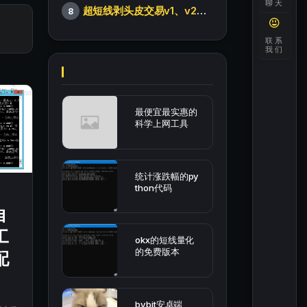
聊天
超短线剥头皮交易v1、v2版本
8
联系
我们
最便宜最实惠的
科学上网工具
统计涨跌幅的py
thon代码
自
工
okx的短线量化
的免费版本
配
bybit安卓端