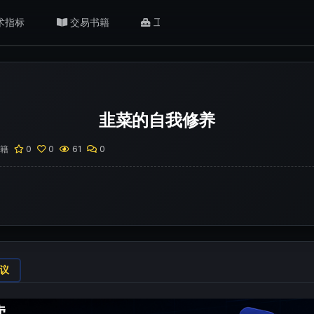
术指标
交易书籍
工具/返佣
肥猫观点
韭菜的自我修养
籍
0
0
61
0
议