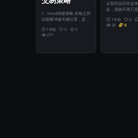
交易策略
从我开始写作这
起，我就不再只
1、macd突破策略 价格之所
作家，而是心甘
以能够冲破关键位置，是因
1 年前
0
巴菲特忠...
为多空双方其中一方蓄势而
32
0
1 年前
0
0
形...
271