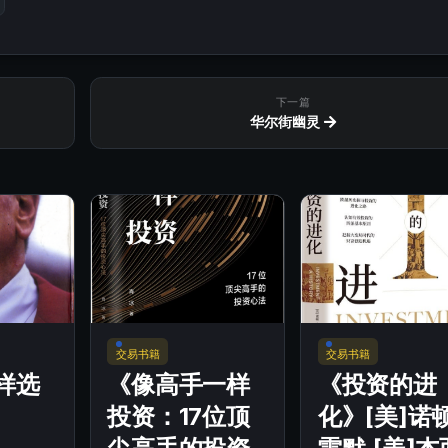
下一篇
华尔街幽灵
交易书籍
交易书籍
样选
《像高手一样
《投资的进
投资：17位顶
化》[美]诺顿