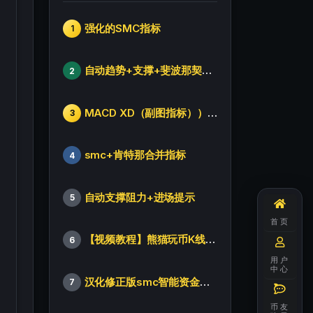
强化的SMC指标
1
自动趋势+支撑+斐波那契+箱体
2
MACD XD（副图指标））修改版
3
smc+肯特那合并指标
4
自动支撑阻力+进场提示
5
首页
【视频教程】熊猫玩币K线后的秘密（全集）
6
用户
中心
汉化修正版smc智能资金订单指标
7
币友