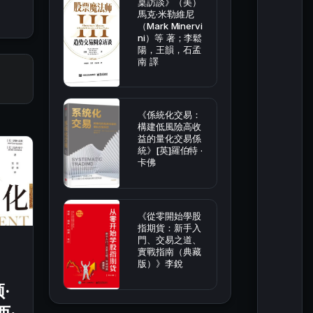
桌訪談》（美）
馬克·米勒維尼
（Mark Minervi
ni）等 著；李鬆
陽，王韻，石孟
南 譯
《係統化交易：
構建低風險高收
益的量化交易係
統》[英]羅伯特 ·
卡佛
《從零開始學股
指期貨：新手入
門、交易之道、
實戰指南（典藏
版）》李銳
·