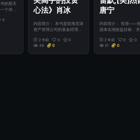
尖高手的投资
雷默,[美]杰
本书的那天
心法》肖冰
唐宁
是一个传记
情愿地成了
0
内容简介： 本书是前海宜涛
内容简介： 投资——
资产管理公司的基金经理肖
源来实现收益目标，关
冰对17位投资高手的访谈。
个人、家庭、公司，甚
2 年前
0
0
2 年前
0
0
被访...
个国家...
49
0
31
0