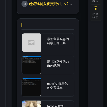
聊天
超短线剥头皮交易v1、v2版本
8
联系
我们
最便宜最实惠的
科学上网工具
统计涨跌幅的py
thon代码
okx的短线量化
的免费版本
bybit安卓端