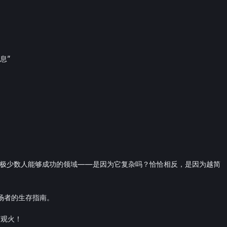
息”
有极少数人能够成功的领域——是因为它复杂吗？恰恰相反，是因为越简
场者的生存指南。
若观火！