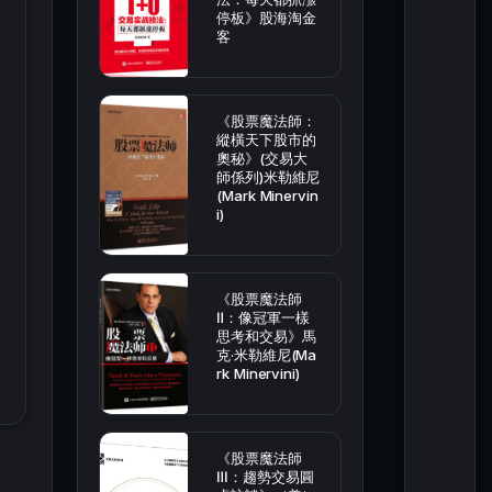
停板》股海淘金
客
《股票魔法師：
縱橫天下股市的
奧秘》(交易大
師係列)米勒維尼
(Mark Minervin
i)
《股票魔法師
Ⅱ：像冠軍一樣
思考和交易》馬
克·米勒維尼(Ma
rk Minervini)
《股票魔法師
Ⅲ：趨勢交易圓