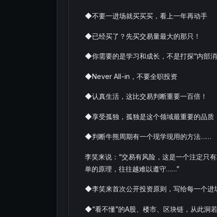
◆不要一进场就买买买，看上一年再动手
◆已经买了？先买交易量最大的那只！
◆你需要的是学习和成长，不是打探“内部消
◆Never All-in，不要全职投资
◆认真生活，这比交易判断重要一百倍！
◆享受孤独，孤独是这个领域最重要的品质
◆判断牛熊周期有一个现学现用的方法……
李笑来说：“交易有风险，这是一个注定只
单的原理，往往越难以遵守……”
◆李笑来首次公开投资原则，写给每一个进
◆“看不懂”的A股、楼市、区块链，从此洞