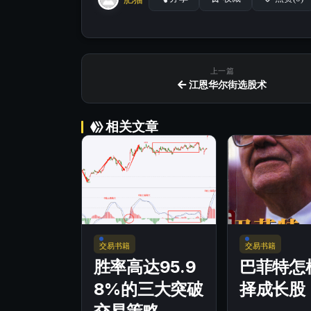
上一篇
江恩华尔街选股术
相关文章
交易书籍
交易书籍
胜率高达95.9
巴菲特怎
8%的三大突破
择成长股