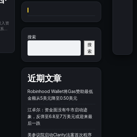
西·
投入资
系到
至整
搜索
搜
索
近期文章
Robinhood Wallet将Gas赞助最低
金额从5美元降至0.50美元
江卓尔：资金面没有牛市启动迹
象，反弹至6.8至7万美元或迎来最
后一跌
美参议院启动Clarity法案首次程序