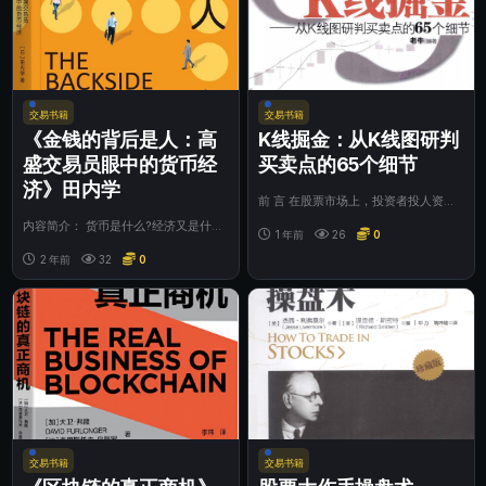
交易书籍
交易书籍
《金钱的背后是人：高
K线掘金：从K线图研判
盛交易员眼中的货币经
买卖点的65个细节
济》田内学
前 言 在股票市场上，投资者投人资
金、承担风险，为的就是获取收益，而
内容简介： 货币是什么?经济又是什
获取收益是需...
1 年前
26
0
么?为什么说经济学的终点是“人”，而
不是钱? ...
2 年前
32
0
交易书籍
交易书籍