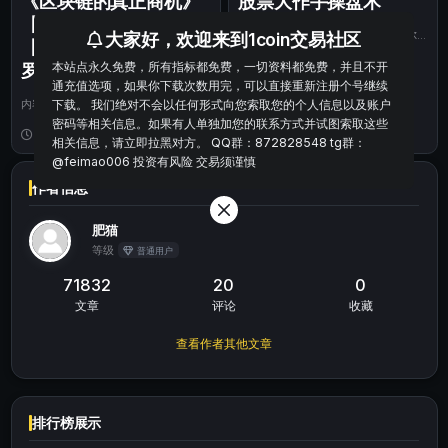
《区块链的真正商机》
股票大作手操盘术
【加】大卫·弗隆；
作品简介 在本书中，杰西、利弗莫尔
大家好，欢迎来到1coin交易社区
【法】克里斯托夫·乌聚
详细完整地介绍了自创的“利弗莫尔市
本站点永久免费，所有指标都免费，一切资料都免费，并且不开
场方法”，其...
2 年前
78
0
罗;李玮译
通充值选项，如果你下载次数用完，可以直接重新注册个号继续
内容简介： 随着数字化转型的迫切需
下载。 我们绝对不会以任何形式向您索取您的个人信息以及账户
求，像大数据一样，区块链将会全面重
密码等相关信息。如果有人单独加您的联系方式并试图索取这些
塑你的业务，...
2 年前
29
0
相关信息，请立即拉黑对方。 QQ群：872828548 tg群：
@feimao006 投资有风险 交易须谨慎
作者信息
肥猫
等级
普通用户
71832
20
0
文章
评论
收藏
查看作者其他文章
排行榜展示