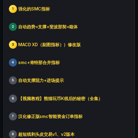
强化的SMC指标
1
自动趋势+支撑+斐波那契+箱体
2
MACD XD（副图指标））修改版
3
smc+肯特那合并指标
4
自动支撑阻力+进场提示
5
【视频教程】熊猫玩币K线后的秘密（全集）
6
汉化修正版smc智能资金订单指标
7
超短线剥头皮交易v1、v2版本
8