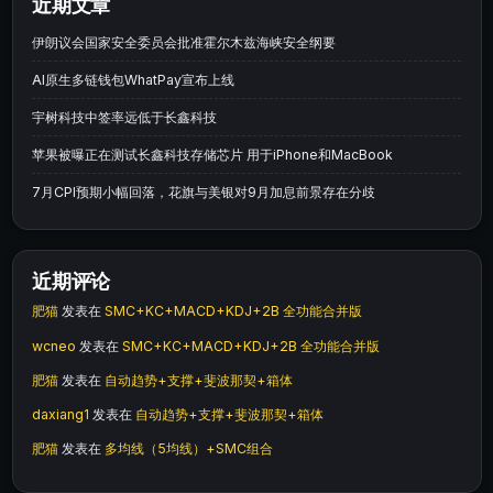
近期文章
伊朗议会国家安全委员会批准霍尔木兹海峡安全纲要
AI原生多链钱包WhatPay宣布上线
宇树科技中签率远低于长鑫科技
苹果被曝正在测试长鑫科技存储芯片 用于iPhone和MacBook
7月CPI预期小幅回落，花旗与美银对9月加息前景存在分歧
近期评论
肥猫
发表在
SMC+KC+MACD+KDJ+2B 全功能合并版
wcneo
发表在
SMC+KC+MACD+KDJ+2B 全功能合并版
肥猫
发表在
自动趋势+支撑+斐波那契+箱体
daxiang1
发表在
自动趋势+支撑+斐波那契+箱体
肥猫
发表在
多均线（5均线）+SMC组合