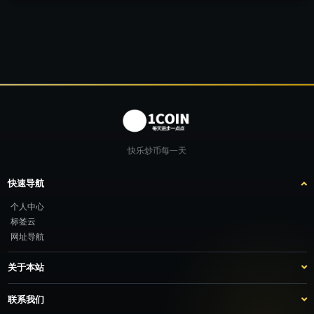
快乐炒币每一天
快速导航
个人中心
标签云
网址导航
关于本站
站点介绍
客服咨询
联系我们
推广计划
TG：@feimao2024 QQ：3261605442 微信：moto001com 新浪微博：三