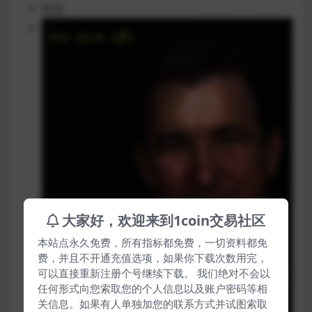
致谢
大家好，欢迎来到1coin交易社区
本站点永久免费，所有指标都免费，一切资料都免
费，并且不开通充值选项，如果你下载次数用完，
可以直接重新注册个号继续下载。 我们绝对不会以
任何形式向您索取您的个人信息以及账户密码等相
关信息。如果有人单独加您的联系方式并试图索取