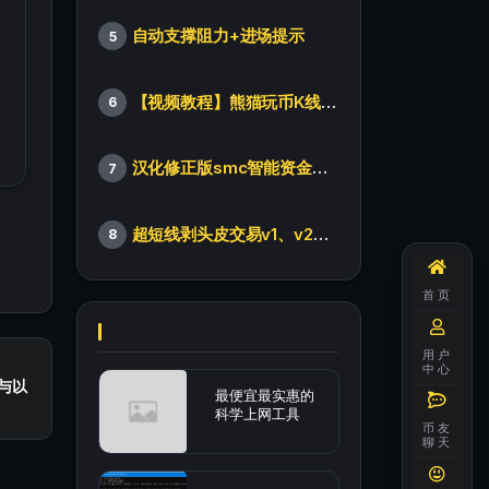
自动支撑阻力+进场提示
5
【视频教程】熊猫玩币K线后的秘密（全集）
6
汉化修正版smc智能资金订单指标
7
超短线剥头皮交易v1、v2版本
8
首页
用户
中心
币与以
最便宜最实惠的
科学上网工具
币友
聊天