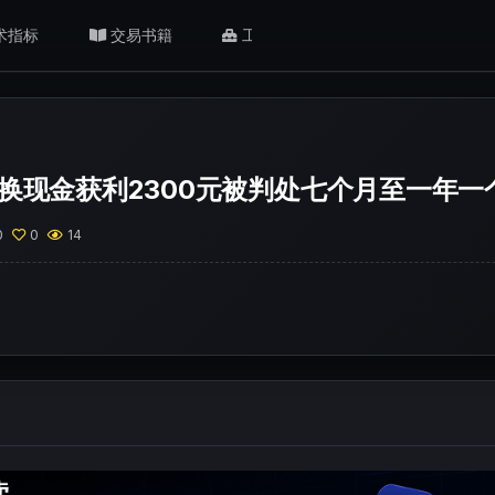
术指标
交易书籍
工具/返佣
肥猫观点
币换现金获利2300元被判处七个月至一年一
0
0
14