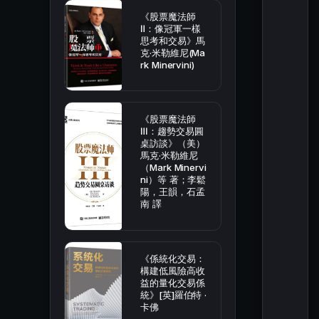
《股票魔法師
Ⅱ：像冠軍一樣
思考和交易》馬
克·米勒維尼(Ma
rk Minervini)
《股票魔法師
Ⅲ：趨勢交易圓
桌訪談》（美）
馬克·米勒維尼
（Mark Minervi
ni）等 著；李鬆
陽，王韻，石孟
南 譯
《係統化交易：
構建低風險高收
益的量化交易係
統》[英]羅伯特 ·
卡佛