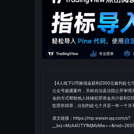
【4人线下U币换现金获利2300元被判处
公众号披露案件，关岭自治县法院公开审理并
金的方式帮助他人转移犯罪资金共计获利23
犯罪所得罪，分别判处七个月至一年一个月
原文链接：https://mp.weixin.qq.com/s?
__biz=MzA4OTY1MjMzMw==&mid=26515