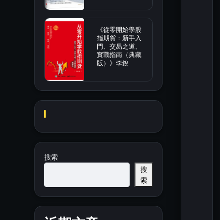
《從零開始學股
指期貨：新手入
門、交易之道、
實戰指南（典藏
版）》李銳
搜索
搜
索