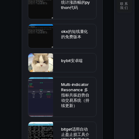
统计涨跌幅的py
联系
thon代码
我们
okx的短线量化
的免费版本
bybit安卓端
Multi-indicator
Resonance 多
指标共振趋势自
动交易系统（持
续更新）
bitget适用自动
止盈止损工具介