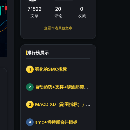
71822
20
0
文章
评论
收藏
查看作者其他文章
排行榜展示
强化的SMC指标
1
自动趋势+支撑+斐波那契+箱体
2
MACD XD（副图指标））修改版
3
smc+肯特那合并指标
4