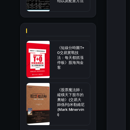
绍以及配置方法
《短線分時圖T+
0交易實戰技
法：每天都抓漲
停板》股海淘金
客
《股票魔法師：
縱橫天下股市的
奧秘》(交易大
師係列)米勒維尼
(Mark Minervin
i)