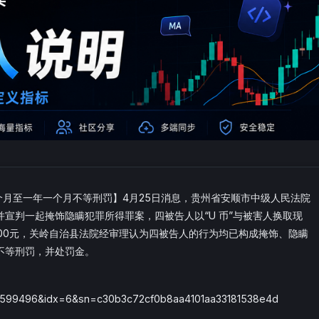
七个月至一年一个月不等刑罚】4月25日消息，贵州省安顺市中级人民法院
宣判一起掩饰隐瞒犯罪所得罪案，四被告人以“U 币”与被害人换取现
00元，关岭自治县法院经审理认为四被告人的行为均已构成掩饰、隐瞒
不等刑罚，并处罚金。
99496&idx=6&sn=c30b3c72cf0b8aa4101aa33181538e4d