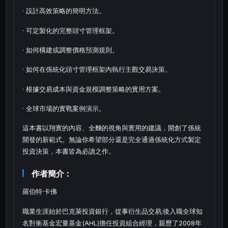
· 設計高效策略的簡明方法。
· 可定製化的完整頭寸管理框架。
· 如何構建或調整價格預測規則。
· 如何在係統化頭寸管理框架內執行主觀交易決策。
· 根據交易成本與資金規模調整策略的實用方案。
· 全球市場的實戰案例演示。
這本書以翔實的內容、全麵的視角與實用的建議，開創了係統
開發的新範式。無論你希望部分還是完全通過係統化方式製定
投資決策，本書皆為必讀之作。
作者簡介：
羅伯特·卡佛
職業生涯始於巴克萊投資銀行，從事衍生品交易;後入職全球知
名對衝基金宏量基金(AHL)擔任投資組合經理，親歷了2008年