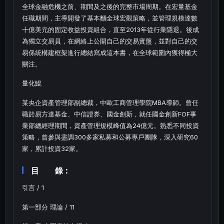
全球金融危機之前、期間及之後的完整市場周期。在宏量基金
任職期間，主導開發了基本麵全球宏觀策略，並管理規模達數
十億美元的固定收益投資組合，直至2013年從行業隱退。後成
為獨立交易員，在網絡上公開自己的交易實盤，並對自己的交
易係統構建框架進行總結寫成這本書，在全球範圍內獲得極大
關注。
量化鯤
某央企資產管理部副總裁，中歐工商管理學院MBA導師。曾任
職於易方達基金、中信證券、國金創新，就任國金創新FOF事
業部總經理期間，資產管理規模峰值為24億元。熟悉不同投資
策略，曾參與盡調300多家私募和公募專戶團隊，深入研究60
家，累計投資32家。
目 錄：
引言 / 1
第一部分 理論 / 11