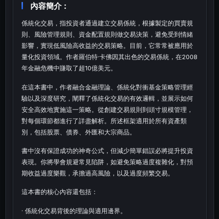
內容簡介：
係統化交易，指投資者通過建立交易係統，根據製定的買賣規
則、風險管理規則、資金配置規則做交易決策，避免受到情緒
影響，實現低風險高收益的交易策略。目前，它常常被應用於
量化投資領域。作者羅伯特·卡佛因其出色的交易係統，在2008
年金融危機中賺取了超10億美元。
在這本書中，作者融合金融理論、係統化對衝基金策略管理經
驗以及深度研究，闡釋了係統化交易的有效邏輯，並展示如何
安全高效地實施這一策略。從創建交易規則到頭寸規模管理，
對每個環節都進行了詳盡解析。所述框架適用於所有資產類
別，包括股票、債券、外匯和大宗商品。
書中沒有保證成功的神奇公式，但減少簡單錯誤必將提升投資
表現。你將學會規避常見陷阱，如避免策略過度複雜化，對預
期收益過度樂觀，承擔過高風險，以及過度頻繁交易。
這本書的核心內容還包括：
· 係統化交易背後的理論與適用邊界。