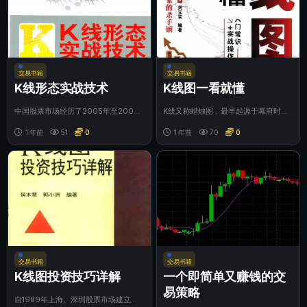
交易书籍
交易书籍
K线形态实战技术
K线图一看就懂
中国股票市场经历了2005年至2007
K线又称蜡烛图，最早起源于幕府时期
年的大牛市行情后，股市一下子成为了
的日本米市，是传统的东方智慧与现代
人们心目...
1 年前
51
0
金融市场的精...
1 年前
70
0
交易书籍
交易书籍
K线图投资技巧详解
一个即简单又赚钱的交
易策略
自1989年上海、深圳股票市场建立以