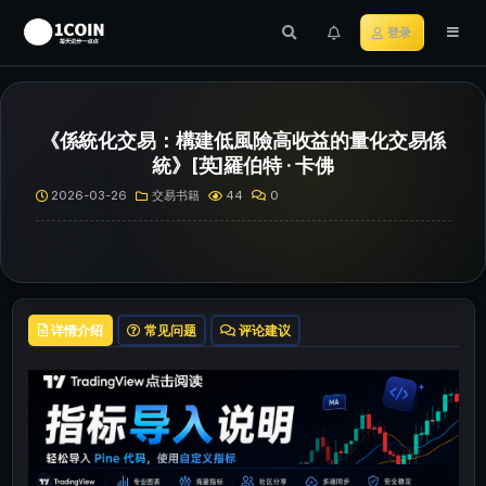
登录
《係統化交易：構建低風險高收益的量化交易係
統》[英]羅伯特 · 卡佛
2026-03-26
交易书籍
44
0
详情介绍
常见问题
评论建议