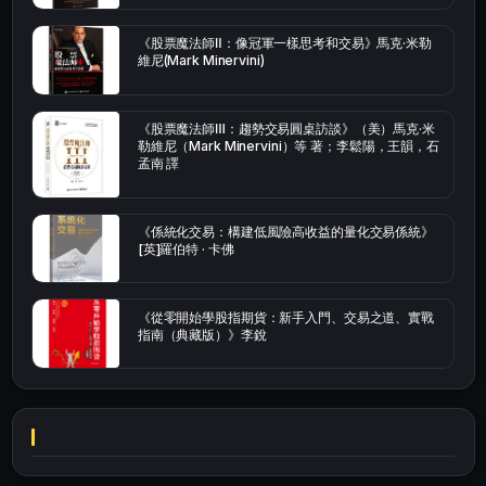
《股票魔法師Ⅱ：像冠軍一樣思考和交易》馬克·米勒
維尼(Mark Minervini)
《股票魔法師Ⅲ：趨勢交易圓桌訪談》（美）馬克·米
勒維尼（Mark Minervini）等 著；李鬆陽，王韻，石
孟南 譯
《係統化交易：構建低風險高收益的量化交易係統》
[英]羅伯特 · 卡佛
《從零開始學股指期貨：新手入門、交易之道、實戰
指南（典藏版）》李銳