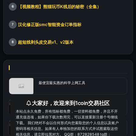
【视频教程】熊猫玩币K线后的秘密（全集）
6
汉化修正版smc智能资金订单指标
7
超短线剥头皮交易v1、v2版本
8
最便宜最实惠的科学上网工具
大家好，欢迎来到1coin交易社区
统计涨跌幅的python代码
本站点永久免费，所有指标都免费，一切资料都免费，并且不开
通充值选项，如果你下载次数用完，可以直接重新注册个号继续
下载。 我们绝对不会以任何形式向您索取您的个人信息以及账户
okx的短线量化的免费版本
密码等相关信息。如果有人单独加您的联系方式并试图索取这些
相关信息，请立即拉黑对方。 QQ群：872828548 tg群：