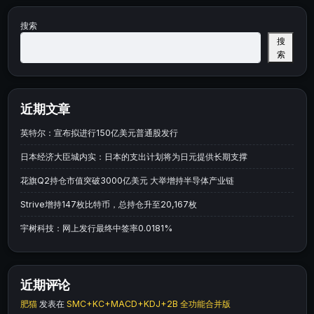
搜索
搜
索
近期文章
英特尔：宣布拟进行150亿美元普通股发行
日本经济大臣城内实：日本的支出计划将为日元提供长期支撑
花旗Q2持仓市值突破3000亿美元 大举增持半导体产业链
Strive增持147枚比特币，总持仓升至20,167枚
宇树科技：网上发行最终中签率0.0181%
近期评论
肥猫
发表在
SMC+KC+MACD+KDJ+2B 全功能合并版