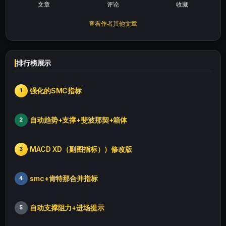
文章
评论
收藏
查看作者其他文章
排行榜展示
强化的SMC指标
1
自动趋势+支撑+斐波那契+箱体
2
MACD XD（副图指标））修改版
3
smc+肯特那合并指标
4
自动支撑阻力+进场提示
5