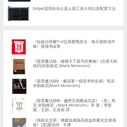
bitget适用自动止盈止损工具介绍以及配置方法
《短線分時圖T+0交易實戰技法：每天都抓漲停
板》股海淘金客
《股票魔法師：縱橫天下股市的奧秘》(交易大師
係列)米勒維尼 (Mark Minervini)
《股票魔法師Ⅱ：像冠軍一樣思考和交易》馬克·
米勒維尼(Mark Minervini)
《股票魔法師Ⅲ：趨勢交易圓桌訪談》（美）馬
克·米勒維尼（Mark Minervini）等 著；李鬆
陽，王韻，石孟南 譯
《係統化交易：構建低風險高收益的量化交易係
統》[英]羅伯特 · 卡佛