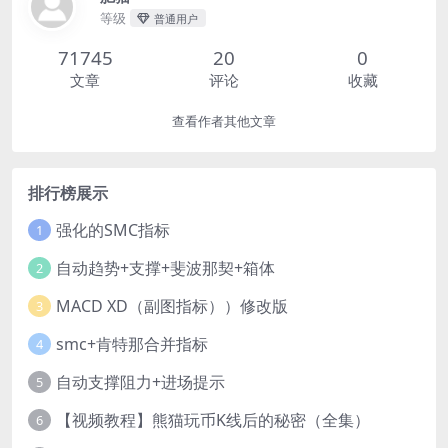
等级
普通用户
71745
20
0
文章
评论
收藏
查看作者其他文章
排行榜展示
强化的SMC指标
1
自动趋势+支撑+斐波那契+箱体
2
MACD XD（副图指标））修改版
3
smc+肯特那合并指标
4
自动支撑阻力+进场提示
5
【视频教程】熊猫玩币K线后的秘密（全集）
6