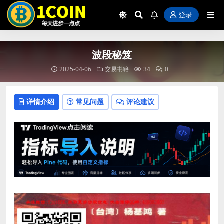
PD9waHAKLyoqCiAqIFJpUHJvLVY1I
登录
波段秘笈
2025-04-06
交易书籍
34
0
详情介绍
常见问题
评论建议