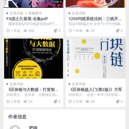
交易书籍
视频教学
交易书籍
FX战士久留美-全集pdf
1250均线系统法则：三线开花
之1（张卫星）B
感谢朋友lyf冷印风提供的pdf下载
知识与财编之向 去年“5·19”行情爆
地址，之前一直都想上传，但是找
发的前一周,编辑部收到张卫星寄来
1 年前
493
0
1 年前
29
0
不到资源，...
的一选文稿...
交易书籍
交易书籍
《区块链与大数据：打造智能
《区块链超入门(第2版)》方军
经济》井底望天
内容简介： 近年来，大数据在迅猛
内容简介： 这是一本学习区块链的
发展的同时也充斥着概念的炒作，
入门书，现在更新到了第2版，资深
2 年前
23
0
2 年前
49
0
面临着诸多困境。那...
互联网技术专家方...
作者信息
肥猫