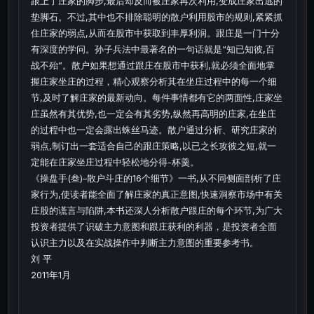
跟上了庄家的脚步,最后却反而被庄家再次利用,变成庄家出逃的
垫脚石。不过,其中也不排除聪明的散户利用股市的规则,紧紧抓
住庄家的弱点,从而在股市中获取到丰厚利润。跟庄是一门十分
有深度的学问。孙子兵法中最著名的一句话就是“知已知彼,百
战不殆”。散户如果想通过跟庄在股市中获利,就必须全面地掌
握庄家坐庄的过程，精心观察分析其在坐庄过程中的每一个细
节,及时了解庄家的最新动向。每件事情都有它的两面性,庄家坐
庄虽然有其优势,也一定会有其劣势,纵然再高明的庄家,在坐庄
的过程中也一定会露出蛛丝马迹。散户通过分析、研究庄家的
弱点,制订出一套适合自己的跟庄策略,以已之长攻彼之短,就一
定能在庄家坐庄过程中轻松地分得-杯羹。
《操盘手(叁)–散户斗庄的16个细节》一书,从不同侧面剖析了庄
家行为,使读者能全面了解庄家的真正意图,快速洞察市场中有关
庄股的谎言与陷阱,本书还深人分析散户跟庄的每个环节,为广大
投资者提供了识破主力意图和跟庄获利的利器，是投资者全面
认识主力以及在实战操作中判断主力意图的重要参考书。
刘 平
2011年1月