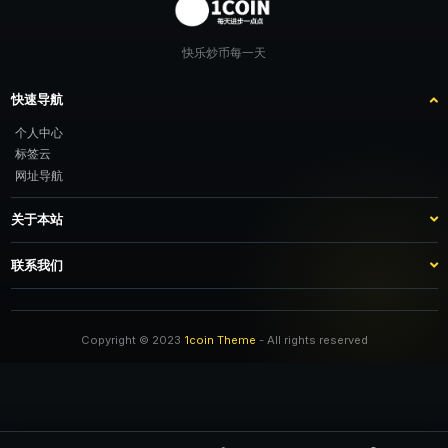
快乐炒币每一天
快速导航
个人中心
标签云
网址导航
关于本站
站点介绍
客服咨询
联系我们
推广计划
TG：@feimao2024 QQ：3261605442 微信：moto001com 新浪微博：三
倍好运_lv
Copyright © 2023
1coin Theme
- All rights reserved