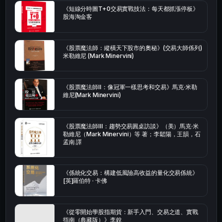
《短線分時圖T+0交易實戰技法：每天都抓漲停板》
股海淘金客
《股票魔法師：縱橫天下股市的奧秘》(交易大師係列)
米勒維尼 (Mark Minervini)
《股票魔法師Ⅱ：像冠軍一樣思考和交易》馬克·米勒
維尼(Mark Minervini)
《股票魔法師Ⅲ：趨勢交易圓桌訪談》（美）馬克·米
勒維尼（Mark Minervini）等 著；李鬆陽，王韻，石
孟南 譯
《係統化交易：構建低風險高收益的量化交易係統》
[英]羅伯特 · 卡佛
《從零開始學股指期貨：新手入門、交易之道、實戰
指南（典藏版）》李銳