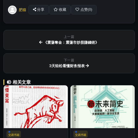
肥猫
分享
收藏
点赞(
0
)
上一篇
《震蕩奪金：震蕩市炒股賺錢術》
下一篇
3天轻松看懂财务报表
相关文章
交易书籍
交易书籍