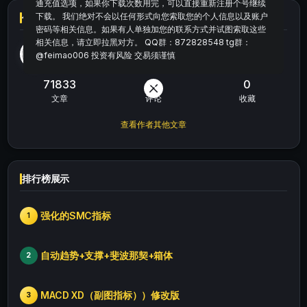
通充值选项，如果你下载次数用完，可以直接重新注册个号继续
下载。 我们绝对不会以任何形式向您索取您的个人信息以及账户
作者信息
密码等相关信息。如果有人单独加您的联系方式并试图索取这些
相关信息，请立即拉黑对方。 QQ群：872828548 tg群：
肥猫
@feimao006 投资有风险 交易须谨慎
等级
普通用户
71833
20
0
文章
评论
收藏
查看作者其他文章
排行榜展示
强化的SMC指标
1
自动趋势+支撑+斐波那契+箱体
2
MACD XD（副图指标））修改版
3