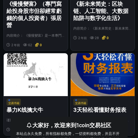
《慢慢變富》（專門寫
《新未来简史：区块
給投身股市但卻經常虧
链、人工智能、大数据
錢的個人投資者）張居
陷阱与数字化生活》
營
内容简介： 《新未来简史：新未来简
史：区块链、人工智能、大数据陷阱与
内容簡介： 《慢慢變富》是一本專門
数字化生活》...
2 年前
28
0
寫給投身股市但經常虧錢的人個投資者
的書。 貝佐...
2 年前
62
0
交易书籍
交易书籍
暴力K线擒大牛
3天轻松看懂财务报表
谨以此书献给我智慧、勤劳、善良、伟
目录 曲岑睹避与圆 第一部分财务报表
大家好，欢迎来到1coin交易社区
大的母亲郭珏林女士! 我的母亲是一名
基础知识 第一章到底什么是财务报
优秀的人民...
1 年前
29
0
表………(3...
1 年前
31
0
本站点永久免费，所有指标都免费，一切资料都免费，并且不开