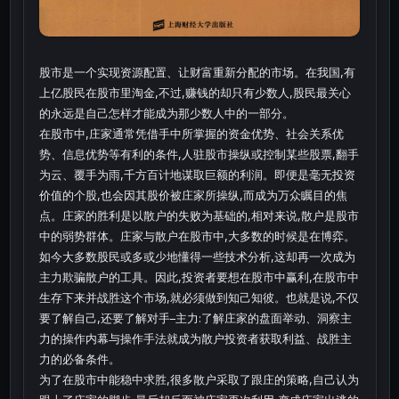
股市是一个实现资源配置、让财富重新分配的市场。在我国,有
上亿股民在股市里淘金,不过,赚钱的却只有少数人,股民最关心
的永远是自己怎样才能成为那少数人中的一部分。
在股市中,庄家通常凭借手中所掌握的资金优势、社会关系优
势、信息优势等有利的条件,人驻股市操纵或控制某些股票,翻手
为云、覆手为雨,千方百计地谋取巨额的利润。即便是毫无投资
价值的个股,也会因其股价被庄家所操纵,而成为万众瞩目的焦
点。庄家的胜利是以散户的失败为基础的,相对来说,散户是股市
中的弱势群体。庄家与散户在股市中,大多数的时候是在博弈。
如今大多数股民或多或少地懂得一些技术分析,这却再一次成为
主力欺骗散户的工具。因此,投资者要想在股市中赢利,在股市中
生存下来并战胜这个市场,就必须做到知己知彼。也就是说,不仅
要了解自己,还要了解对手–主力:了解庄家的盘面举动、洞察主
力的操作内幕与操作手法就成为散户投资者获取利益、战胜主
力的必备条件。
为了在股市中能稳中求胜,很多散户采取了跟庄的策略,自己认为