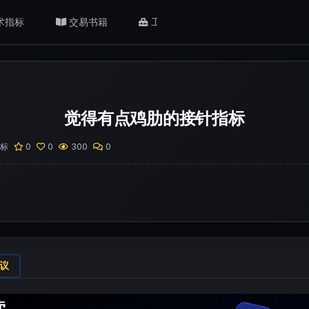
术指标
交易书籍
工具/返佣
肥猫观点
觉得有点鸡肋的接针指标
标
0
0
300
0
议