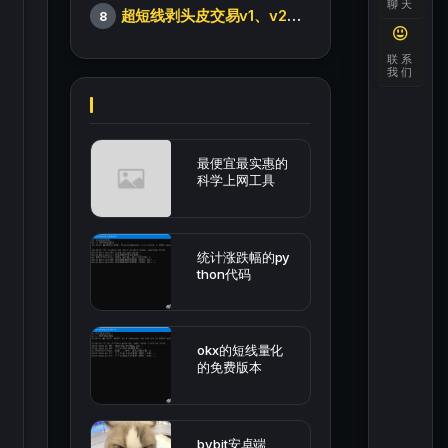
聊天
超短线剥头皮交易v1、v2版本
8
联系
我们
最便宜最实惠的
科学上网工具
统计涨跌幅的py
thon代码
okx的短线量化
的免费版本
bybit安卓端