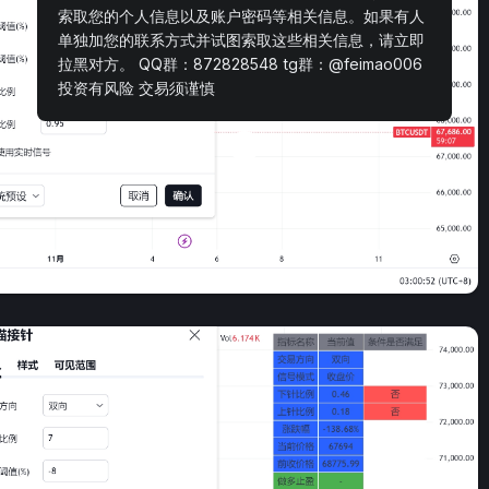
索取您的个人信息以及账户密码等相关信息。如果有人
单独加您的联系方式并试图索取这些相关信息，请立即
拉黑对方。 QQ群：872828548 tg群：@feimao006
投资有风险 交易须谨慎