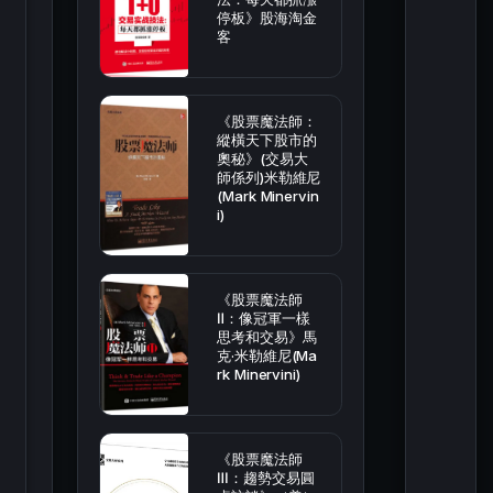
停板》股海淘金
客
《股票魔法師：
縱橫天下股市的
奧秘》(交易大
師係列)米勒維尼
(Mark Minervin
i)
《股票魔法師
Ⅱ：像冠軍一樣
思考和交易》馬
克·米勒維尼(Ma
rk Minervini)
《股票魔法師
Ⅲ：趨勢交易圓