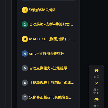
强化的SMC指标
1
自动趋势+支撑+斐波那契+箱体
2
MACD XD（副图指标））修改版
3
smc+肯特那合并指标
4
自动支撑阻力+进场提示
5
首页
【视频教程】熊猫玩币K线后的秘密（全集）
6
用户
中心
汉化修正版smc智能资金订单指标
7
币友