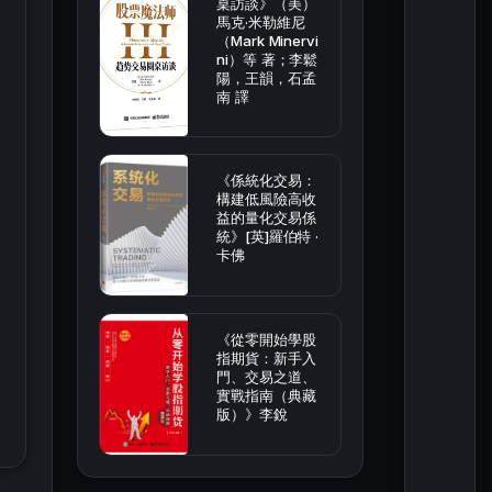
桌訪談》（美）
馬克·米勒維尼
（Mark Minervi
ni）等 著；李鬆
陽，王韻，石孟
南 譯
《係統化交易：
構建低風險高收
益的量化交易係
統》[英]羅伯特 ·
卡佛
《從零開始學股
指期貨：新手入
門、交易之道、
實戰指南（典藏
版）》李銳