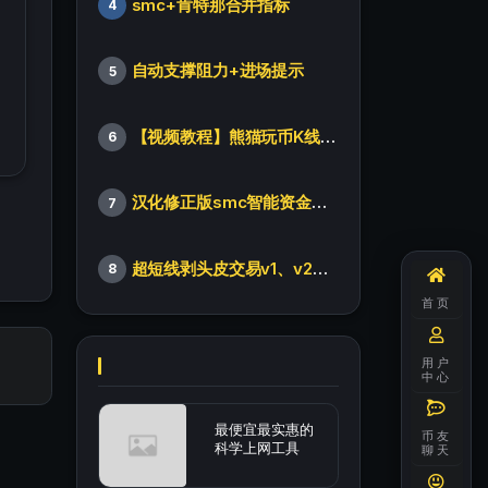
smc+肯特那合并指标
4
自动支撑阻力+进场提示
5
【视频教程】熊猫玩币K线后的秘密（全集）
6
汉化修正版smc智能资金订单指标
7
超短线剥头皮交易v1、v2版本
8
首页
用户
中心
最便宜最实惠的
币友
科学上网工具
聊天