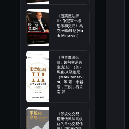
《股票魔法師
Ⅱ：像冠軍一樣
思考和交易》馬
克·米勒維尼(Ma
rk Minervini)
《股票魔法師
Ⅲ：趨勢交易圓
桌訪談》（美）
馬克·米勒維尼
（Mark Minervi
ni）等 著；李鬆
陽，王韻，石孟
南 譯
《係統化交易：
構建低風險高收
益的量化交易係
統》[英]羅伯特 ·