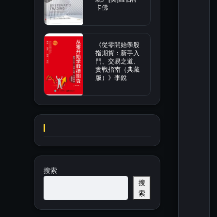
卡佛
《從零開始學股
指期貨：新手入
門、交易之道、
實戰指南（典藏
版）》李銳
搜索
搜
索