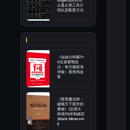
bitget适用自动
止盈止损工具介
绍以及配置方法
《短線分時圖T+
0交易實戰技
法：每天都抓漲
停板》股海淘金
客
《股票魔法師：
縱橫天下股市的
奧秘》(交易大
師係列)米勒維尼
(Mark Minervin
i)