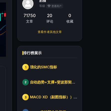
肥猫
等级
普通用户
71750
20
0
文章
评论
收藏
查看作者其他文章
排行榜展示
强化的SMC指标
1
自动趋势+支撑+斐波那契+箱体
2
MACD XD（副图指标））修改版
3