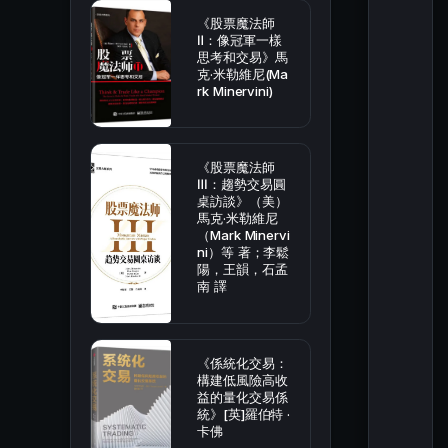
《股票魔法師
Ⅱ：像冠軍一樣
思考和交易》馬
克·米勒維尼(Ma
rk Minervini)
《股票魔法師
Ⅲ：趨勢交易圓
桌訪談》（美）
馬克·米勒維尼
（Mark Minervi
ni）等 著；李鬆
陽，王韻，石孟
南 譯
《係統化交易：
構建低風險高收
益的量化交易係
統》[英]羅伯特 ·
卡佛