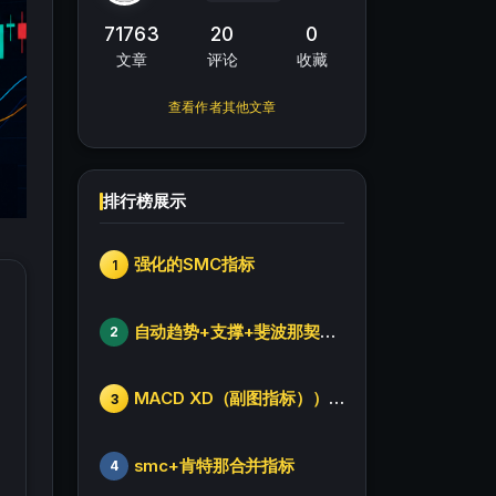
71763
20
0
文章
评论
收藏
查看作者其他文章
排行榜展示
强化的SMC指标
1
自动趋势+支撑+斐波那契+箱体
2
MACD XD（副图指标））修改版
3
smc+肯特那合并指标
4