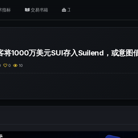
术指标
交易书籍
工具/返佣
肥猫观点
黑客将1000万美元SUI存入Suilend，或意
0
0
10