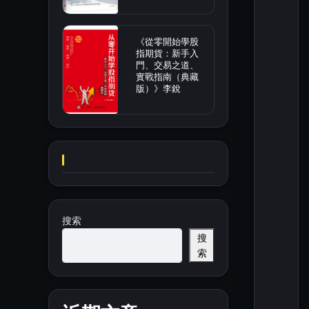
《從零開始學股
指期貨：新手入
門、交易之道、
實戰指南（典藏
版）》李銳
搜索
搜
索