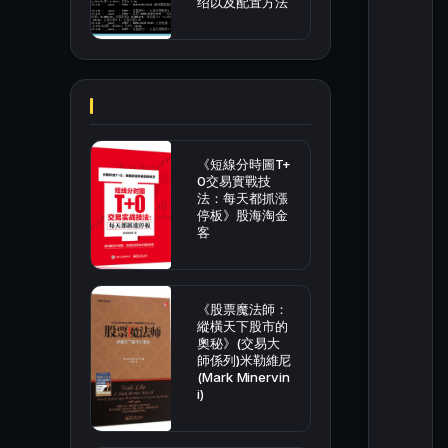
绍以及配置方法
《短線分時圖T+
0交易實戰技
法：每天都抓漲
停板》股海淘金
客
《股票魔法師：
縱橫天下股市的
奧秘》(交易大
師係列)米勒維尼
(Mark Minervin
i)