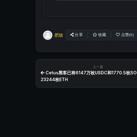
肥猫
分享
收藏
点赞(
0
)
上一篇
Cetus黑客已将6147万枚USDC和1770.5枚S
23244枚ETH