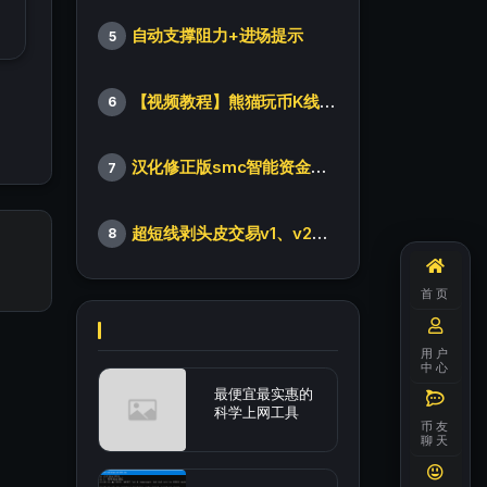
自动支撑阻力+进场提示
5
【视频教程】熊猫玩币K线后的秘密（全集）
6
汉化修正版smc智能资金订单指标
7
超短线剥头皮交易v1、v2版本
8
首页
用户
中心
最便宜最实惠的
科学上网工具
币友
聊天