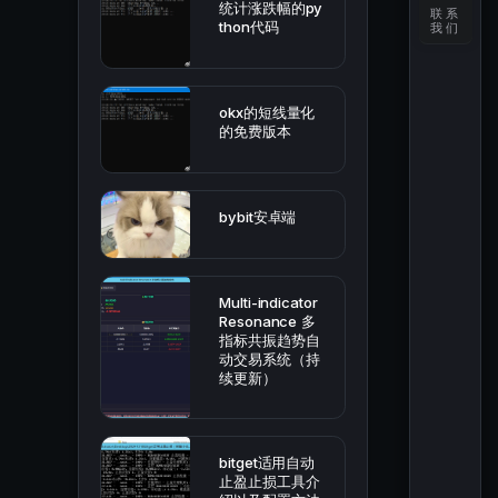
统计涨跌幅的py
联系
thon代码
我们
okx的短线量化
的免费版本
bybit安卓端
Multi-indicator
Resonance 多
指标共振趋势自
动交易系统（持
续更新）
bitget适用自动
止盈止损工具介