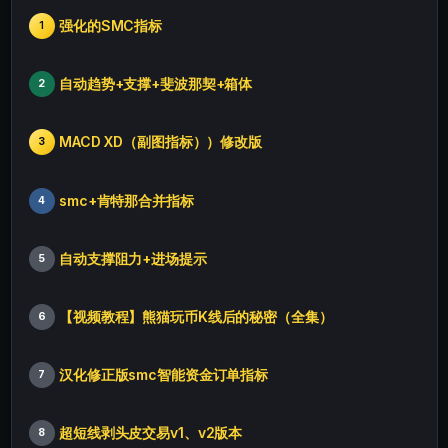
强化的SMC指标
1
自动趋势+支撑+斐波那契+箱体
2
MACD XD（副图指标））修改版
3
smc+肯特那合并指标
4
自动支撑阻力+进场提示
5
【视频教程】熊猫玩币K线后的秘密（全集）
6
汉化修正版smc智能资金订单指标
7
超短线剥头皮交易v1、v2版本
8