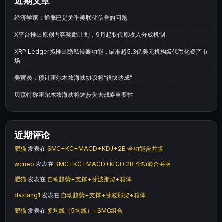
近期文章
经济学家：通胀已是关乎美联储信誉的问题
X平台推出原创内容奖励计划，9月起取代原收入分成机制
XRP Ledger拟推出隐私转账功能，瞄准超5.3亿美元机构级代币化资产市
场
美官员：预计霍尔木兹海峡协议将“很快达成”
贝森特称霍尔木兹海峡将逐步失去战略重要性
近期评论
肥猫
发表在
SMC+KC+MACD+KDJ+2B 全功能合并版
wcneo
发表在
SMC+KC+MACD+KDJ+2B 全功能合并版
肥猫
发表在
自动趋势+支撑+斐波那契+箱体
daxiang1
发表在
自动趋势+支撑+斐波那契+箱体
肥猫
发表在
多均线（5均线）+SMC组合