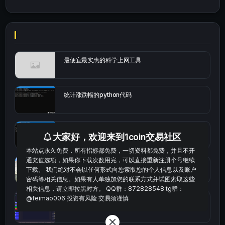
最便宜最实惠的科学上网工具
统计涨跌幅的python代码
okx的短线量化的免费版本
大家好，欢迎来到1coin交易社区
本站点永久免费，所有指标都免费，一切资料都免费，并且不开
通充值选项，如果你下载次数用完，可以直接重新注册个号继续
bybit安卓端
下载。 我们绝对不会以任何形式向您索取您的个人信息以及账户
密码等相关信息。如果有人单独加您的联系方式并试图索取这些
相关信息，请立即拉黑对方。 QQ群：872828548 tg群：
@feimao006 投资有风险 交易须谨慎
Multi-indicator Resonance 多指标共振趋势自动交
易系统（持续更新）