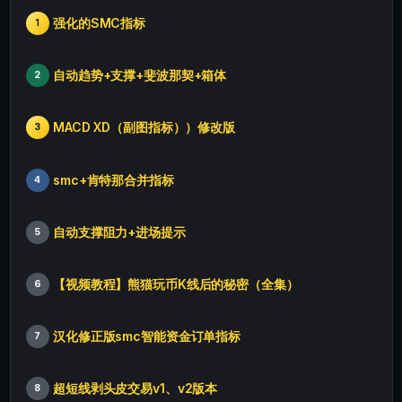
强化的SMC指标
1
自动趋势+支撑+斐波那契+箱体
2
MACD XD（副图指标））修改版
3
smc+肯特那合并指标
4
自动支撑阻力+进场提示
5
【视频教程】熊猫玩币K线后的秘密（全集）
6
汉化修正版smc智能资金订单指标
7
超短线剥头皮交易v1、v2版本
8