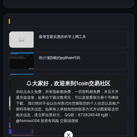
最便宜最实惠的科学上网工具
统计涨跌幅的python代码
okx的短线量化的免费版本
大家好，欢迎来到1coin交易社区
本站点永久免费，所有指标都免费，一切资料都免费，并且不开
通充值选项，如果你下载次数用完，可以直接重新注册个号继续
bybit安卓端
下载。 我们绝对不会以任何形式向您索取您的个人信息以及账户
密码等相关信息。如果有人单独加您的联系方式并试图索取这些
相关信息，请立即拉黑对方。 QQ群：872828548 tg群：
@feimao006 投资有风险 交易须谨慎
Multi-indicator Resonance 多指标共振趋势自动交
易系统（持续更新）