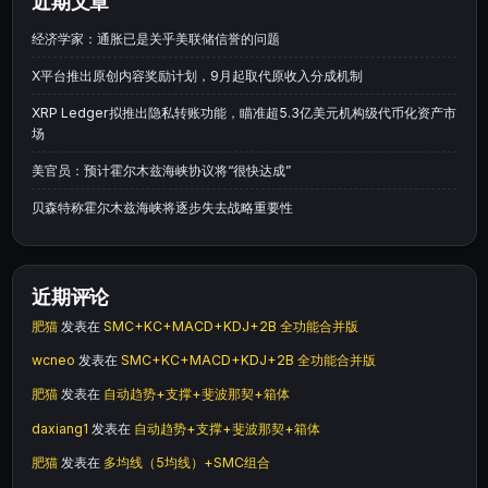
近期文章
经济学家：通胀已是关乎美联储信誉的问题
X平台推出原创内容奖励计划，9月起取代原收入分成机制
XRP Ledger拟推出隐私转账功能，瞄准超5.3亿美元机构级代币化资产市
场
美官员：预计霍尔木兹海峡协议将“很快达成”
贝森特称霍尔木兹海峡将逐步失去战略重要性
近期评论
肥猫
发表在
SMC+KC+MACD+KDJ+2B 全功能合并版
wcneo
发表在
SMC+KC+MACD+KDJ+2B 全功能合并版
肥猫
发表在
自动趋势+支撑+斐波那契+箱体
daxiang1
发表在
自动趋势+支撑+斐波那契+箱体
肥猫
发表在
多均线（5均线）+SMC组合