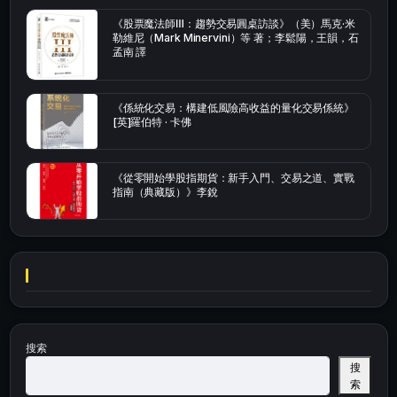
《股票魔法師Ⅲ：趨勢交易圓桌訪談》（美）馬克·米
勒維尼（Mark Minervini）等 著；李鬆陽，王韻，石
孟南 譯
《係統化交易：構建低風險高收益的量化交易係統》
[英]羅伯特 · 卡佛
《從零開始學股指期貨：新手入門、交易之道、實戰
指南（典藏版）》李銳
搜索
搜
索