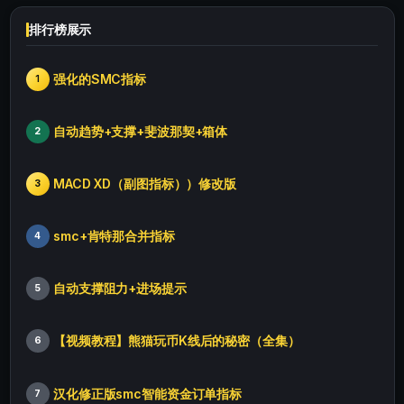
排行榜展示
强化的SMC指标
1
自动趋势+支撑+斐波那契+箱体
2
MACD XD（副图指标））修改版
3
smc+肯特那合并指标
4
自动支撑阻力+进场提示
5
【视频教程】熊猫玩币K线后的秘密（全集）
6
汉化修正版smc智能资金订单指标
7