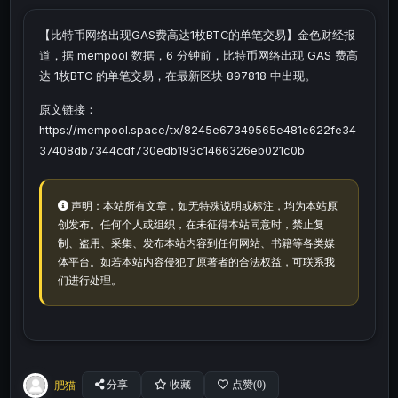
【比特币网络出现GAS费高达1枚BTC的单笔交易】金色财经报
道，据 mempool 数据，6 分钟前，比特币网络出现 GAS 费高
达 1枚BTC 的单笔交易，在最新区块 897818 中出现。
原文链接：
https://mempool.space/tx/8245e67349565e481c622fe34
37408db7344cdf730edb193c1466326eb021c0b
声明：本站所有文章，如无特殊说明或标注，均为本站原
创发布。任何个人或组织，在未征得本站同意时，禁止复
制、盗用、采集、发布本站内容到任何网站、书籍等各类媒
体平台。如若本站内容侵犯了原著者的合法权益，可联系我
们进行处理。
肥猫
分享
收藏
点赞(
0
)