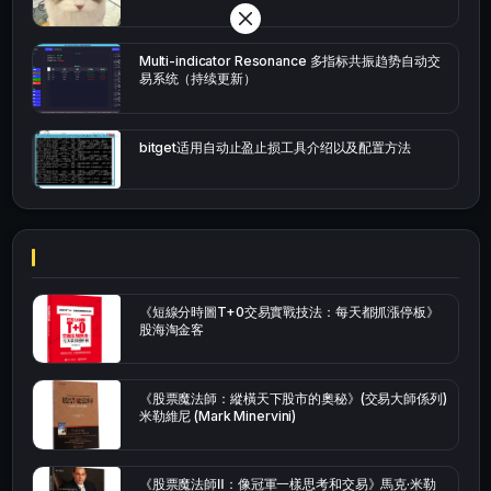
Multi-indicator Resonance 多指标共振趋势自动交
易系统（持续更新）
bitget适用自动止盈止损工具介绍以及配置方法
《短線分時圖T+0交易實戰技法：每天都抓漲停板》
股海淘金客
《股票魔法師：縱橫天下股市的奧秘》(交易大師係列)
米勒維尼 (Mark Minervini)
《股票魔法師Ⅱ：像冠軍一樣思考和交易》馬克·米勒