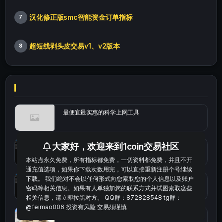
汉化修正版smc智能资金订单指标
7
超短线剥头皮交易v1、v2版本
8
最便宜最实惠的科学上网工具
大家好，欢迎来到1coin交易社区
统计涨跌幅的python代码
本站点永久免费，所有指标都免费，一切资料都免费，并且不开
通充值选项，如果你下载次数用完，可以直接重新注册个号继续
下载。 我们绝对不会以任何形式向您索取您的个人信息以及账户
okx的短线量化的免费版本
密码等相关信息。如果有人单独加您的联系方式并试图索取这些
相关信息，请立即拉黑对方。 QQ群：872828548 tg群：
@feimao006 投资有风险 交易须谨慎
bybit安卓端