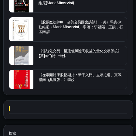
維尼(Mark Minervini)
《股票魔法師Ⅲ：趨勢交易圓桌訪談》（美）馬克·米
勒維尼（Mark Minervini）等 著；李鬆陽，王韻，石
孟南 譯
《係統化交易：構建低風險高收益的量化交易係統》
[英]羅伯特 · 卡佛
《從零開始學股指期貨：新手入門、交易之道、實戰
指南（典藏版）》李銳
搜索