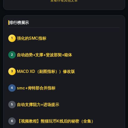
查看作者其他文章
排行榜展示
强化的SMC指标
1
自动趋势+支撑+斐波那契+箱体
2
MACD XD（副图指标））修改版
3
smc+肯特那合并指标
4
自动支撑阻力+进场提示
5
【视频教程】熊猫玩币K线后的秘密（全集）
6