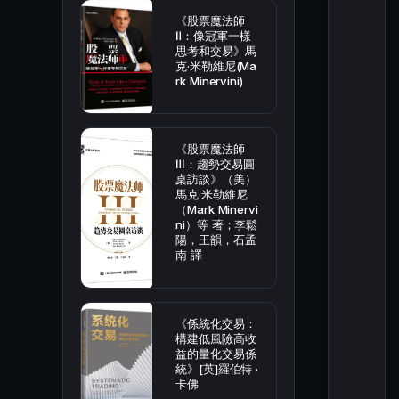
《股票魔法師
Ⅱ：像冠軍一樣
思考和交易》馬
克·米勒維尼(Ma
rk Minervini)
《股票魔法師
Ⅲ：趨勢交易圓
桌訪談》（美）
馬克·米勒維尼
（Mark Minervi
ni）等 著；李鬆
陽，王韻，石孟
南 譯
《係統化交易：
構建低風險高收
益的量化交易係
統》[英]羅伯特 ·
卡佛