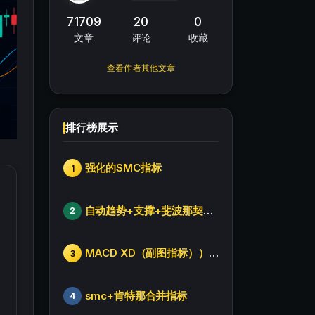
71709
20
0
文章
评论
收藏
查看作者其他文章
排行榜展示
强化的SMC指标
1
自动趋势+支撑+斐波那契+箱体
2
MACD XD（副图指标））修改版
3
smc+肯特那合并指标
4