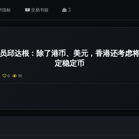
术指标
交易书籍
工具/返佣
肥猫观点
员邱达根：除了港币、美元，香港还考虑
定稳定币
0
0
10