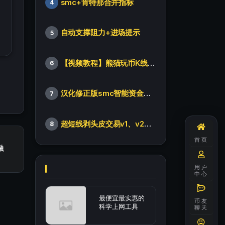
smc+肯特那合并指标
4
自动支撑阻力+进场提示
5
【视频教程】熊猫玩币K线后的秘密（全集）
6
汉化修正版smc智能资金订单指标
7
超短线剥头皮交易v1、v2版本
8
首页
融
用户
中心
最便宜最实惠的
币友
科学上网工具
聊天