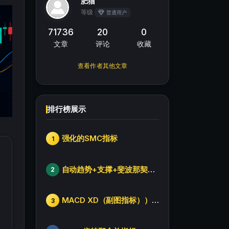
肥猫
等级
普通用户
71736
20
0
文章
评论
收藏
查看作者其他文章
排行榜展示
强化的SMC指标
1
自动趋势+支撑+斐波那契+箱体
2
MACD XD（副图指标））修改版
3