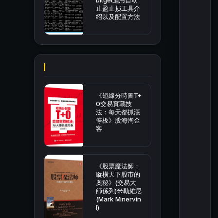
bitget适用自动
止盈止损工具介
绍以及配置方法
《短線分時圖T+
0交易實戰技
法：每天都抓漲
停板》股海淘金
客
《股票魔法師：
縱橫天下股市的
奧秘》(交易大
師係列)米勒維尼
(Mark Minervin
i)