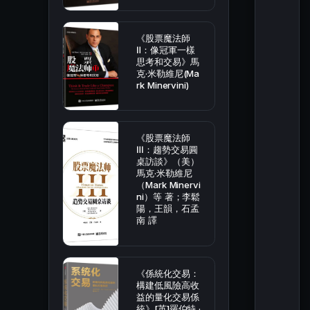
《股票魔法師
Ⅱ：像冠軍一樣
思考和交易》馬
克·米勒維尼(Ma
rk Minervini)
《股票魔法師
Ⅲ：趨勢交易圓
桌訪談》（美）
馬克·米勒維尼
（Mark Minervi
ni）等 著；李鬆
陽，王韻，石孟
南 譯
《係統化交易：
構建低風險高收
益的量化交易係
統》[英]羅伯特 ·