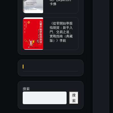
卡佛
《從零開始學股
指期貨：新手入
門、交易之道、
實戰指南（典藏
版）》李銳
搜索
搜
索