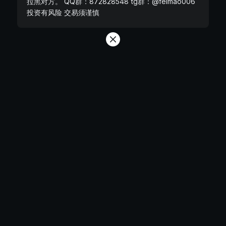
拉黑对方。 QQ群：872828548 tg群：@feimao006
投资有风险 交易须谨慎