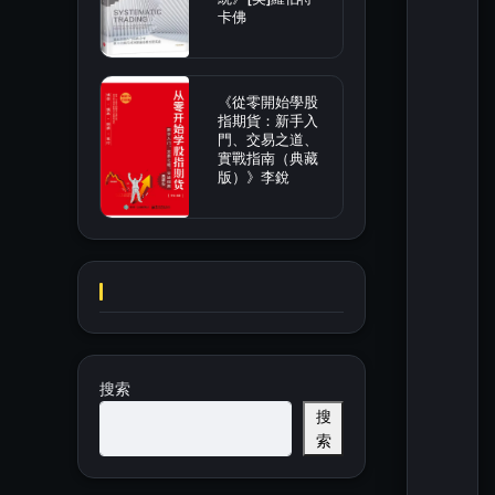
卡佛
《從零開始學股
指期貨：新手入
門、交易之道、
實戰指南（典藏
版）》李銳
搜索
搜
索