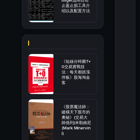
bitget适用自动
止盈止损工具介
绍以及配置方法
《短線分時圖T+
0交易實戰技
法：每天都抓漲
停板》股海淘金
客
《股票魔法師：
縱橫天下股市的
奧秘》(交易大
師係列)米勒維尼
(Mark Minervin
i)