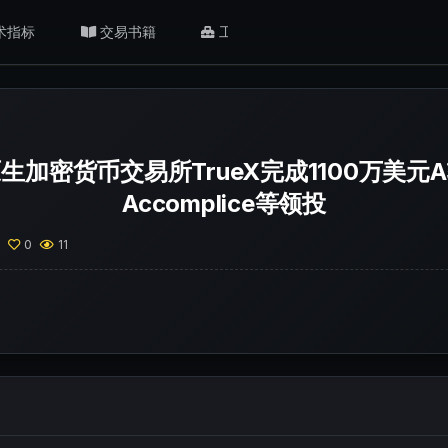
术指标
交易书籍
工具/返佣
肥猫观点
生加密货币交易所TrueX完成1100万美元
Accomplice等领投
0
0
11