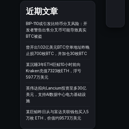
近期文章
BIP-110或引发比特币分叉风险：开
发者警告出售分叉币可能导致真实
BTC被盗
曾开出1.02亿美元BTC空单地址昨晚
止损700枚BTC，并加仓30枚BTC
某沉睡3年ETH巨鲸10小时前向
Kraken充值7323枚ETH，浮亏
597.7万美元
英伟达拟向Lancium投资至多30亿
美元，支持AI数据中心电力基础设
施
某巨鲸昨日从与富达关联钱包买入5
万枚 ETH，价值约9573万美元