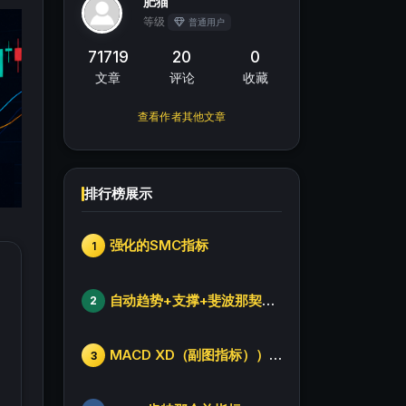
肥猫
等级
普通用户
71719
20
0
文章
评论
收藏
查看作者其他文章
排行榜展示
强化的SMC指标
1
自动趋势+支撑+斐波那契+箱体
2
MACD XD（副图指标））修改版
3