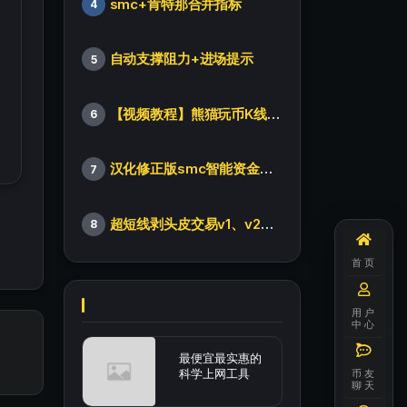
smc+肯特那合并指标
4
自动支撑阻力+进场提示
5
【视频教程】熊猫玩币K线后的秘密（全集）
6
汉化修正版smc智能资金订单指标
7
超短线剥头皮交易v1、v2版本
8
首页
用户
中心
最便宜最实惠的
科学上网工具
币友
聊天