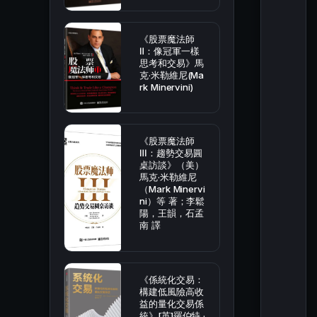
《股票魔法師
Ⅱ：像冠軍一樣
思考和交易》馬
克·米勒維尼(Ma
rk Minervini)
《股票魔法師
Ⅲ：趨勢交易圓
桌訪談》（美）
馬克·米勒維尼
（Mark Minervi
ni）等 著；李鬆
陽，王韻，石孟
南 譯
《係統化交易：
構建低風險高收
益的量化交易係
統》[英]羅伯特 ·