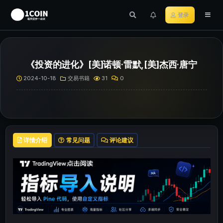
登录
《投资的进化》[美]诺顿·雷默,[美]杰西·唐宁
2024-10-18
交易书籍
31
0
详情介绍
常见问题
评论建议