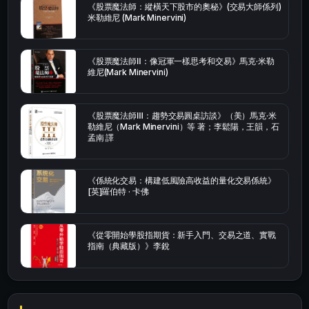
《股票魔法師：縱橫天下股市的奧秘》(交易大師係列)
米勒維尼 (Mark Minervini)
《股票魔法師Ⅱ：像冠軍一樣思考和交易》馬克·米勒
維尼(Mark Minervini)
《股票魔法師Ⅲ：趨勢交易圓桌訪談》（美）馬克·米
勒維尼（Mark Minervini）等 著；李鬆陽，王韻，石
孟南 譯
《係統化交易：構建低風險高收益的量化交易係統》
[英]羅伯特 · 卡佛
《從零開始學股指期貨：新手入門、交易之道、實戰
指南（典藏版）》李銳