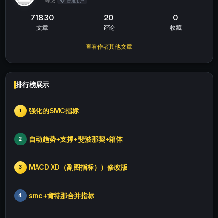
等级
普通用户
71830
20
0
文章
评论
收藏
查看作者其他文章
排行榜展示
强化的SMC指标
1
自动趋势+支撑+斐波那契+箱体
2
MACD XD（副图指标））修改版
3
smc+肯特那合并指标
4