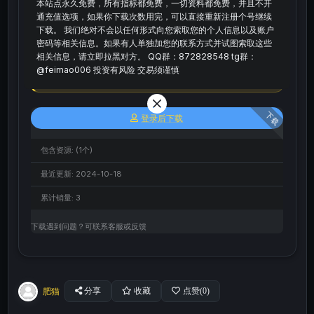
本站点永久免费，所有指标都免费，一切资料都免费，并且不开
声明：本站所有文章，如无特殊说明或标注，均为本站原
通充值选项，如果你下载次数用完，可以直接重新注册个号继续
创发布。任何个人或组织，在未征得本站同意时，禁止复
下载。 我们绝对不会以任何形式向您索取您的个人信息以及账户
制、盗用、采集、发布本站内容到任何网站、书籍等各类媒
密码等相关信息。如果有人单独加您的联系方式并试图索取这些
相关信息，请立即拉黑对方。 QQ群：872828548 tg群：
体平台。如若本站内容侵犯了原著者的合法权益，可联系我
@feimao006 投资有风险 交易须谨慎
们进行处理。
下载
登录后下载
包含资源:
(1个)
最近更新:
2024-10-18
累计销量:
3
下载遇到问题？可联系客服或反馈
肥猫
分享
收藏
点赞(
0
)