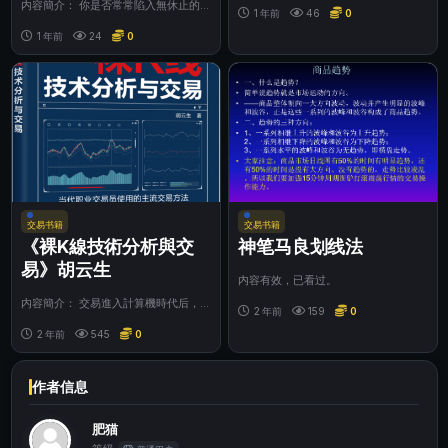
内容簡介： 你是否常常陷入無休止的
股的理念...
1 年前
46
0
自我反思，對自己說過的話、做過的事
乃至自身的價...
1 年前
24
0
交易书籍
交易书籍
《裸K線技術分析與交
神笔马良划线法
易》胡云生
内容有效，已看过。
内容簡介： 交易進入計算機時代后，
2 年前
159
0
資金雄厚的大型機構利用程序交易和高
頻交易獲得了...
2 年前
545
0
作者信息
肥猫