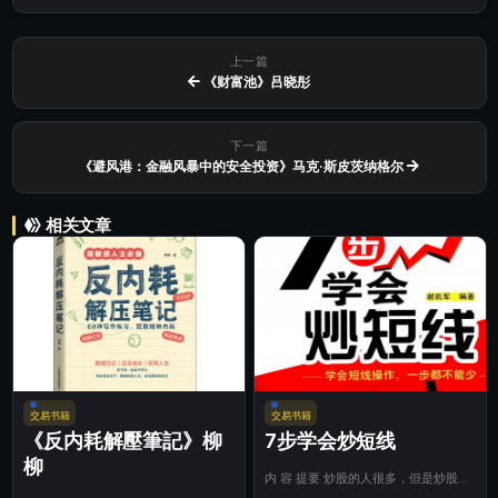
上一篇
《财富池》吕晓彤
下一篇
《避风港：金融风暴中的安全投资》马克·斯皮茨纳格尔
相关文章
交易书籍
交易书籍
《反内耗解壓筆記》柳
7步学会炒短线
柳
内 容 提要 炒股的人很多，但是炒股真
正成功的并不多。本书告诉读者短线炒