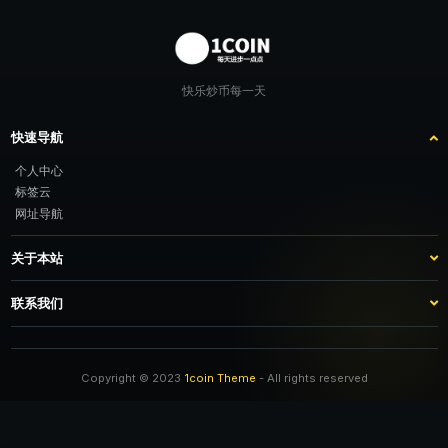
快乐炒币每一天
快速导航
个人中心
标签云
网址导航
关于本站
站点介绍
客服咨询
联系我们
推广计划
TG：@feimao2024 QQ：3261605442 微信：moto001com 新浪微博：三
倍好运_lv
Copyright © 2023
1coin Theme
- All rights reserved