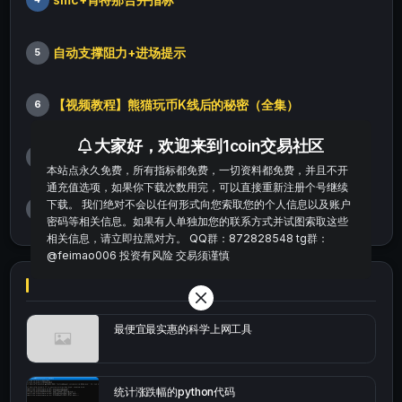
自动支撑阻力+进场提示
5
【视频教程】熊猫玩币K线后的秘密（全集）
6
大家好，欢迎来到1coin交易社区
汉化修正版smc智能资金订单指标
7
本站点永久免费，所有指标都免费，一切资料都免费，并且不开
通充值选项，如果你下载次数用完，可以直接重新注册个号继续
下载。 我们绝对不会以任何形式向您索取您的个人信息以及账户
超短线剥头皮交易v1、v2版本
8
密码等相关信息。如果有人单独加您的联系方式并试图索取这些
相关信息，请立即拉黑对方。 QQ群：872828548 tg群：
@feimao006 投资有风险 交易须谨慎
最便宜最实惠的科学上网工具
统计涨跌幅的python代码