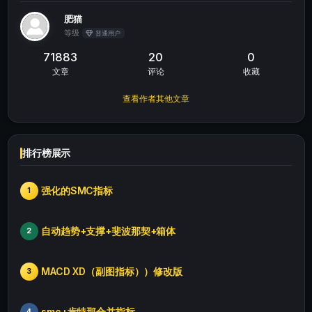
肥猫
等级
普通用户
71883
20
0
文章
评论
收藏
查看作者其他文章
排行榜展示
强化的SMC指标
1
自动趋势+支撑+斐波那契+箱体
2
MACD XD（副图指标））修改版
3
smc+肯特那合并指标
4