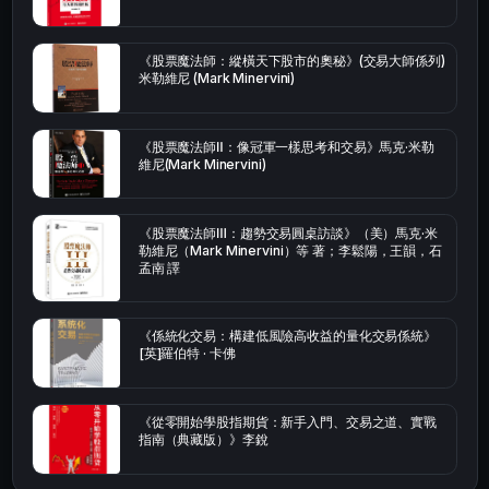
《股票魔法師：縱橫天下股市的奧秘》(交易大師係列)
米勒維尼 (Mark Minervini)
《股票魔法師Ⅱ：像冠軍一樣思考和交易》馬克·米勒
維尼(Mark Minervini)
《股票魔法師Ⅲ：趨勢交易圓桌訪談》（美）馬克·米
勒維尼（Mark Minervini）等 著；李鬆陽，王韻，石
孟南 譯
《係統化交易：構建低風險高收益的量化交易係統》
[英]羅伯特 · 卡佛
《從零開始學股指期貨：新手入門、交易之道、實戰
指南（典藏版）》李銳