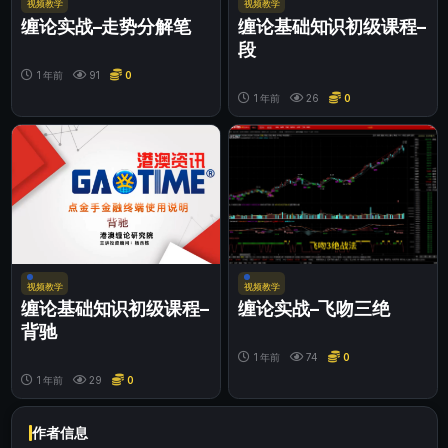
视频教学
视频教学
缠论实战–走势分解笔
缠论基础知识初级课程–
段
1 年前
91
0
1 年前
26
0
视频教学
视频教学
缠论基础知识初级课程–
缠论实战–飞吻三绝
背驰
1 年前
74
0
1 年前
29
0
作者信息