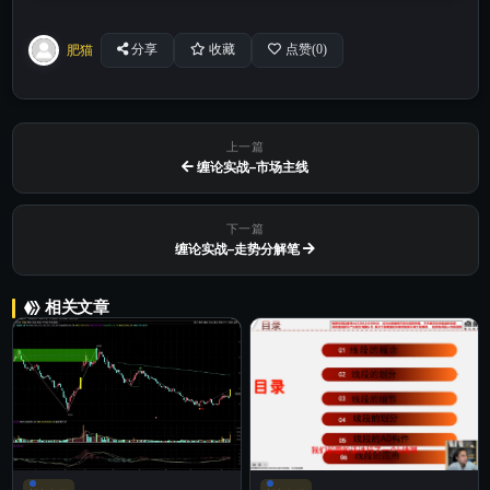
肥猫
分享
收藏
点赞(
0
)
上一篇
缠论实战–市场主线
下一篇
缠论实战–走势分解笔
相关文章