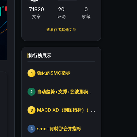
71820
20
0
文章
评论
收藏
查看作者其他文章
排行榜展示
强化的SMC指标
1
自动趋势+支撑+斐波那契+箱体
2
MACD XD（副图指标））修改版
3
smc+肯特那合并指标
4