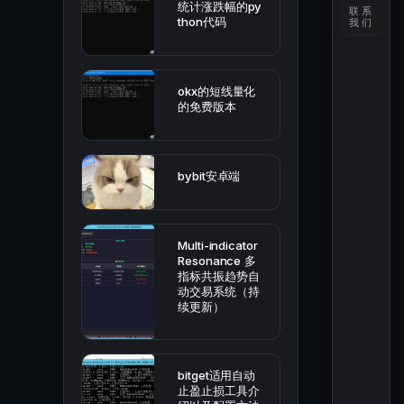
统计涨跌幅的py
联系
thon代码
我们
okx的短线量化
的免费版本
bybit安卓端
Multi-indicator
Resonance 多
指标共振趋势自
动交易系统（持
续更新）
bitget适用自动
止盈止损工具介