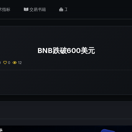
术指标
交易书籍
工具/返佣
肥猫观点
BNB跌破600美元
0
0
12