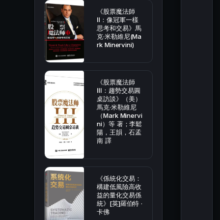
《股票魔法師
Ⅱ：像冠軍一樣
思考和交易》馬
克·米勒維尼(Ma
rk Minervini)
《股票魔法師
Ⅲ：趨勢交易圓
桌訪談》（美）
馬克·米勒維尼
（Mark Minervi
ni）等 著；李鬆
陽，王韻，石孟
南 譯
《係統化交易：
構建低風險高收
益的量化交易係
統》[英]羅伯特 ·
卡佛