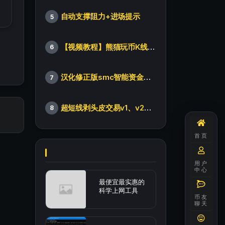
自动支撑阻力+进场提示
5
【视频教程】熊猫玩币K线后的秘密（全集）
6
汉化修正版smc智能资金订单指标
7
超短线剥头皮交易v1、v2版本
8
首页
用户
中心
最便宜最实惠的
科学上网工具
币友
聊天