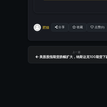
肥猫
分享
收藏
点赞(
0
)
上一篇
美股股指期货跌幅扩大，纳斯达克100期货下跌