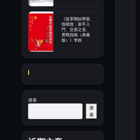
《從零開始學股
指期貨：新手入
門、交易之道、
實戰指南（典藏
版）》李銳
搜索
搜
索