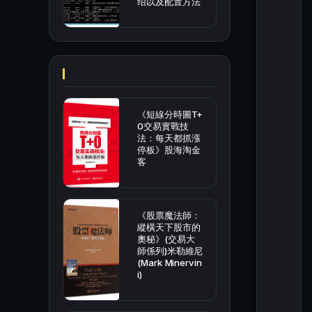
绍以及配置方法
《短線分時圖T+
0交易實戰技
法：每天都抓漲
停板》股海淘金
客
《股票魔法師：
縱橫天下股市的
奧秘》(交易大
師係列)米勒維尼
(Mark Minervin
i)