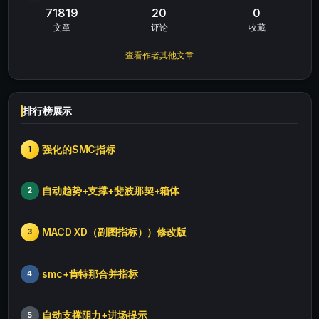
71819
20
0
文章
评论
收藏
查看作者其他文章
排行榜展示
强化的SMC指标
1
自动趋势+支撑+斐波那契+箱体
2
MACD XD（副图指标））修改版
3
smc+肯特那合并指标
4
自动支撑阻力+进场提示
5