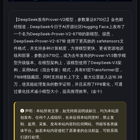
【DeepSeek发布Prover-V2模型，参数量达6710亿】金色财
经报道，DeepSeek今日于AI开源社区Hugging Face上发布了
一个名为DeepSeek-Prover-V2-671B的新模型。据悉，
DeepSeek-Prover-V2-671B 使用了更高效的 safetensors文
件格式，并支持多种计算精度，方便模型更快、更省资源地训
练和部署，参数达6710亿，或为去年发布的Prover-V1.5数学模
型升级版本。在模型架构上，该模型使用了DeepSeek-V3架
构，采用MoE（混合专家）模式，具有61层Transformer层，
7168维隐藏层。同时支持超长上下文，最大位置嵌入达16.38
万，使其能处理复杂的数学证明，并且采用了FP8量化，可通
过量化技术减小模型大小，提高推理效率。(金十)
声明：本站所有文章，如无特殊说明或标注，均为本站原
创发布。任何个人或组织，在未征得本站同意时，禁止复
制、盗用、采集、发布本站内容到任何网站、书籍等各类媒
体平台。如若本站内容侵犯了原著者的合法权益，可联系我
们进行处理。