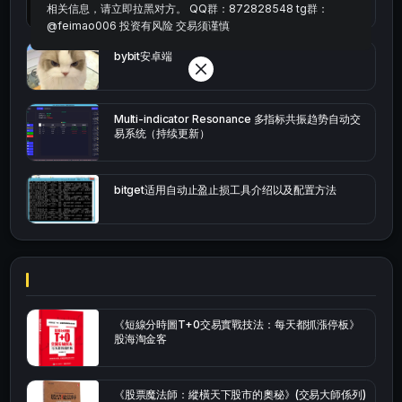
相关信息，请立即拉黑对方。 QQ群：872828548 tg群：
@feimao006 投资有风险 交易须谨慎
bybit安卓端
Multi-indicator Resonance 多指标共振趋势自动交
易系统（持续更新）
bitget适用自动止盈止损工具介绍以及配置方法
《短線分時圖T+0交易實戰技法：每天都抓漲停板》
股海淘金客
《股票魔法師：縱橫天下股市的奧秘》(交易大師係列)