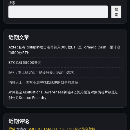
搜索
搜
索
近期文章
Aztec私有Rollup桥攻击者再转入300枚ETH至Tornado Cash，累计混
币500枚ETH
BTC跌破65000美元
IMF：本土稳定币可能提升美元稳定币需求
消息人士：美军高层寻找摆脱伊朗战事的途径
对冲基金AISituational Awareness神秘4亿美元投资对象为芯片制造初
创公司Source Foundry
近期评论
肥猫
发表在
SMC+KC+MACD+KDJ+2B 全功能合并版