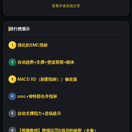
查看作者其他文章
排行榜展示
强化的SMC指标
1
自动趋势+支撑+斐波那契+箱体
2
MACD XD（副图指标））修改版
3
smc+肯特那合并指标
4
自动支撑阻力+进场提示
5
【视频教程】熊猫玩币K线后的秘密（全集）
6