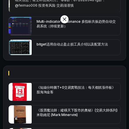
bybit安卓端
@feimao006 投资有风险 交易须谨慎
Multi-indicator Resonance 多指标共振趋势自动交
易系统（持续更新）
bitget适用自动止盈止损工具介绍以及配置方法
《短線分時圖T+0交易實戰技法：每天都抓漲停板》
股海淘金客
《股票魔法師：縱橫天下股市的奧秘》(交易大師係列)
米勒維尼 (Mark Minervini)