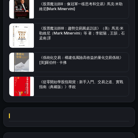
《股票魔法師Ⅱ：像冠軍一樣思考和交易》馬克·米勒
維尼(Mark Minervini)
《股票魔法師Ⅲ：趨勢交易圓桌訪談》（美）馬克·米
勒維尼（Mark Minervini）等 著；李鬆陽，王韻，石
孟南 譯
《係統化交易：構建低風險高收益的量化交易係統》
[英]羅伯特 · 卡佛
《從零開始學股指期貨：新手入門、交易之道、實戰
指南（典藏版）》李銳