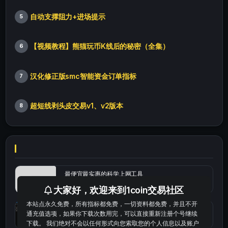
自动支撑阻力+进场提示
5
【视频教程】熊猫玩币K线后的秘密（全集）
6
汉化修正版smc智能资金订单指标
7
超短线剥头皮交易v1、v2版本
8
最便宜最实惠的科学上网工具
大家好，欢迎来到1coin交易社区
本站点永久免费，所有指标都免费，一切资料都免费，并且不开
统计涨跌幅的python代码
通充值选项，如果你下载次数用完，可以直接重新注册个号继续
下载。 我们绝对不会以任何形式向您索取您的个人信息以及账户