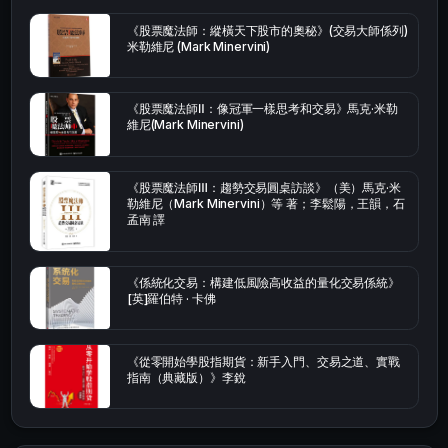
《股票魔法師：縱橫天下股市的奧秘》(交易大師係列)
米勒維尼 (Mark Minervini)
《股票魔法師Ⅱ：像冠軍一樣思考和交易》馬克·米勒
維尼(Mark Minervini)
《股票魔法師Ⅲ：趨勢交易圓桌訪談》（美）馬克·米
勒維尼（Mark Minervini）等 著；李鬆陽，王韻，石
孟南 譯
《係統化交易：構建低風險高收益的量化交易係統》
[英]羅伯特 · 卡佛
《從零開始學股指期貨：新手入門、交易之道、實戰
指南（典藏版）》李銳