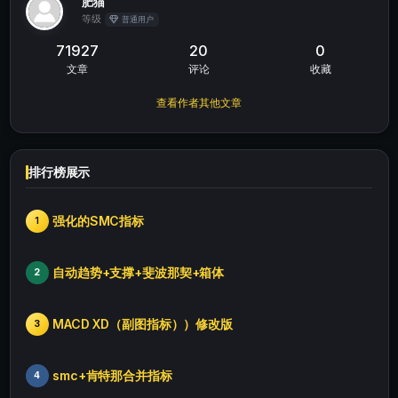
肥猫
等级
普通用户
71927
20
0
文章
评论
收藏
查看作者其他文章
排行榜展示
强化的SMC指标
1
自动趋势+支撑+斐波那契+箱体
2
MACD XD（副图指标））修改版
3
smc+肯特那合并指标
4