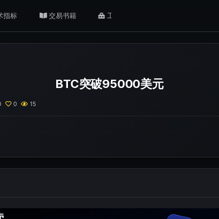
术指标
交易书籍
工具/返佣
肥猫观点
BTC突破95000美元
0
0
15