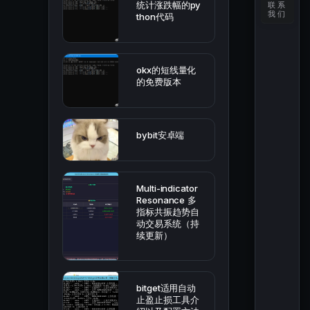
统计涨跌幅的py
联系
我们
thon代码
okx的短线量化
的免费版本
bybit安卓端
Multi-indicator
Resonance 多
指标共振趋势自
动交易系统（持
续更新）
bitget适用自动
止盈止损工具介