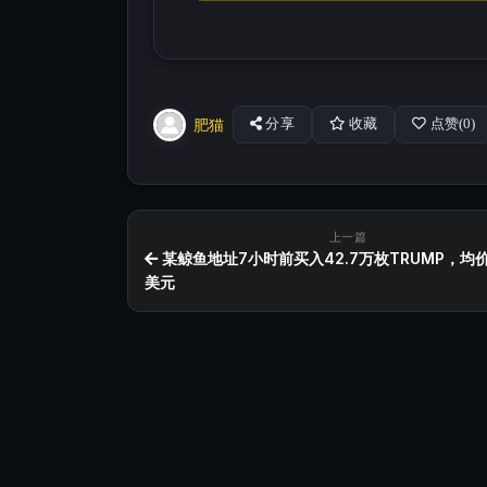
肥猫
分享
收藏
点赞(
0
)
上一篇
某鲸鱼地址7小时前买入42.7万枚TRUMP，均价1
美元