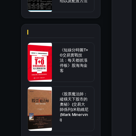
绍以及配置方法
《短線分時圖T+
0交易實戰技
法：每天都抓漲
停板》股海淘金
客
《股票魔法師：
縱橫天下股市的
奧秘》(交易大
師係列)米勒維尼
(Mark Minervin
i)