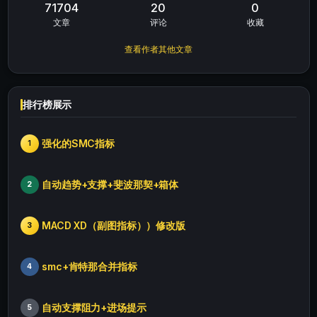
71704
20
0
文章
评论
收藏
查看作者其他文章
排行榜展示
强化的SMC指标
1
自动趋势+支撑+斐波那契+箱体
2
MACD XD（副图指标））修改版
3
smc+肯特那合并指标
4
自动支撑阻力+进场提示
5