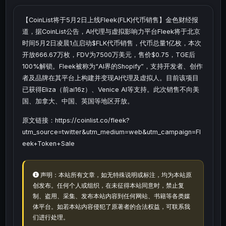
【CoinList将于5月2日上线Fleek(FLK)代币销售】金色财经报
道，据CoinList公告，AI代理与虚拟影响力平台Fleek将于北京
时间5月2日凌晨1点启动$FLK代币销售，代币总量1亿枚，本次
开放666.67万枚，FDV为7500万美元，售价$0.75，TGE后
100%解锁。Fleek被称为“AI界的Shopify”，支持开发者、创作
者及品牌在其平台上构建并变现AI代理及虚拟人。目前该项目
已获得Eliza（前ai16z）、Venice AI等支持。此次销售不向美
国、加拿大、中国、英国等地区开放。
原文链接：https://coinlist.co/fleek?
utm_source=twitter&utm_medium=web&utm_campaign=Fl
eek+Token+Sale
声明：本站所有文章，如无特殊说明或标注，均为本站原
创发布。任何个人或组织，在未征得本站同意时，禁止复
制、盗用、采集、发布本站内容到任何网站、书籍等各类媒
体平台。如若本站内容侵犯了原著者的合法权益，可联系我
们进行处理。