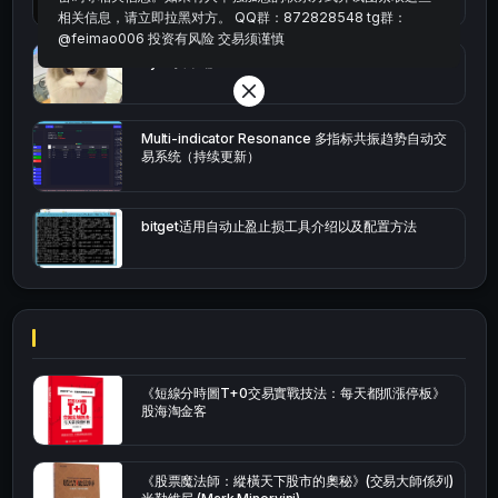
相关信息，请立即拉黑对方。 QQ群：872828548 tg群：
@feimao006 投资有风险 交易须谨慎
bybit安卓端
Multi-indicator Resonance 多指标共振趋势自动交
易系统（持续更新）
bitget适用自动止盈止损工具介绍以及配置方法
《短線分時圖T+0交易實戰技法：每天都抓漲停板》
股海淘金客
《股票魔法師：縱橫天下股市的奧秘》(交易大師係列)