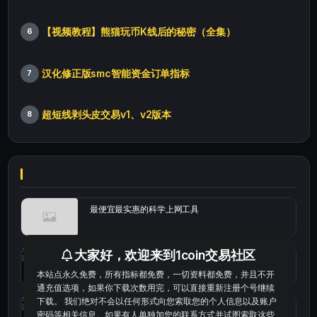
【视频教程】熊猫玩币K线后的秘密（全集）
6
汉化修正版smc智能资金订单指标
7
超短线剥头皮交易v1、v2版本
8
最便宜最实惠的科学上网工具
大家好，欢迎来到1coin交易社区
统计涨跌幅的python代码
本站点永久免费，所有指标都免费，一切资料都免费，并且不开
通充值选项，如果你下载次数用完，可以直接重新注册个号继续
下载。 我们绝对不会以任何形式向您索取您的个人信息以及账户
okx的短线量化的免费版本
密码等相关信息。如果有人单独加您的联系方式并试图索取这些