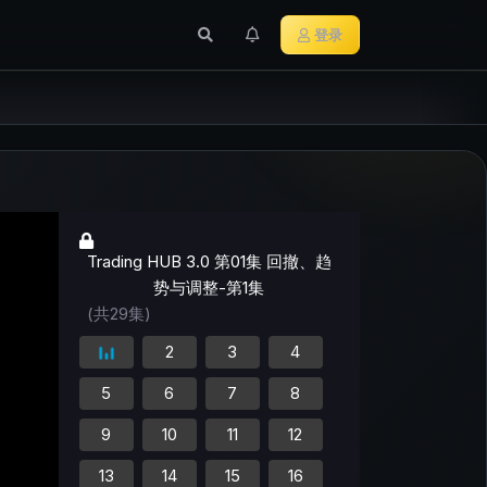
行业新闻
主流加密货币
登录
Trading HUB 3.0 第01集 回撤、趋
势与调整-第1集
(共29集)
2
3
4
5
6
7
8
9
10
11
12
13
14
15
16