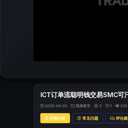
ICT订单流聪明钱交易SMC可汗T
2025-04-20
视频教学
0
1
229
详情介绍
常见问题
评论建