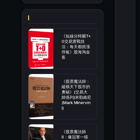
《短線分時圖T+
0交易實戰技
法：每天都抓漲
停板》股海淘金
客
《股票魔法師：
縱橫天下股市的
奧秘》(交易大
師係列)米勒維尼
(Mark Minervin
i)
《股票魔法師
Ⅱ：像冠軍一樣