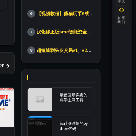
聊天
【视频教程】熊猫玩币K线后的秘密（全集）
6
联系
我们
汉化修正版smc智能资金订单指标
7
超短线剥头皮交易v1、v2版本
8
RP
最便宜最实惠的
科学上网工具
统计涨跌幅的py
thon代码