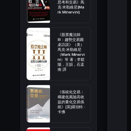
思考和交易》馬
克·米勒維尼(Ma
rk Minervini)
《股票魔法師
Ⅲ：趨勢交易圓
桌訪談》（美）
馬克·米勒維尼
（Mark Minervi
ni）等 著；李鬆
陽，王韻，石孟
南 譯
《係統化交易：
構建低風險高收
益的量化交易係
統》[英]羅伯特 ·
卡佛