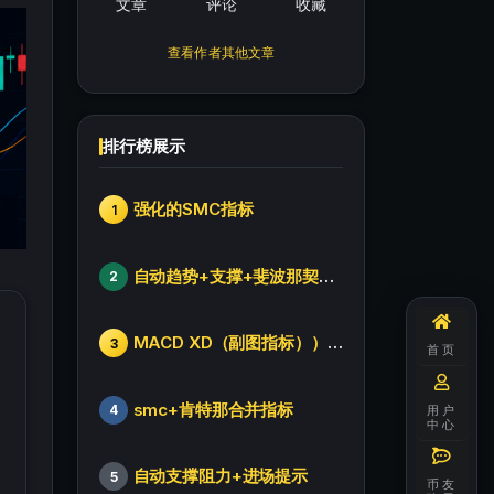
文章
评论
收藏
查看作者其他文章
排行榜展示
强化的SMC指标
1
自动趋势+支撑+斐波那契+箱体
2
MACD XD（副图指标））修改版
3
首页
smc+肯特那合并指标
4
用户
中心
自动支撑阻力+进场提示
5
币友