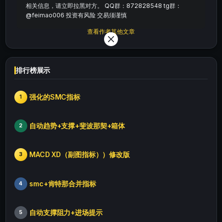
71750
20
0
相关信息，请立即拉黑对方。 QQ群：872828548 tg群：
文章
评论
收藏
@feimao006 投资有风险 交易须谨慎
查看作者其他文章
排行榜展示
强化的SMC指标
1
自动趋势+支撑+斐波那契+箱体
2
MACD XD（副图指标））修改版
3
smc+肯特那合并指标
4
自动支撑阻力+进场提示
5