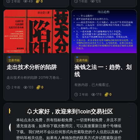
网技术专家方...
2 年前
49
0
然价格开始突...
1 年前
126
交易书籍
交易书籍
走出技术分析的陷阱
捡钱之法 一：趋势、划
线
走出技术分析的陷阱 2011年万卷出版
公司出版的图书 《走出技术分析的陷
有效内容，已大概看过。
阱》是2...
2 年前
133
0
2 年前
178
0
大家好，欢迎来到1coin交易社区
作者信息
本站点永久免费，所有指标都免费，一切资料都免费，并且不开
肥猫
通充值选项，如果你下载次数用完，可以直接重新注册个号继续
等级
普通用户
下载。 我们绝对不会以任何形式向您索取您的个人信息以及账户
密码等相关信息。如果有人单独加您的联系方式并试图索取这些