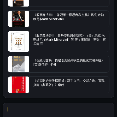
《股票魔法師Ⅱ：像冠軍一樣思考和交易》馬克·米勒
維尼(Mark Minervini)
《股票魔法師Ⅲ：趨勢交易圓桌訪談》（美）馬克·米
勒維尼（Mark Minervini）等 著；李鬆陽，王韻，石
孟南 譯
《係統化交易：構建低風險高收益的量化交易係統》
[英]羅伯特 · 卡佛
《從零開始學股指期貨：新手入門、交易之道、實戰
指南（典藏版）》李銳