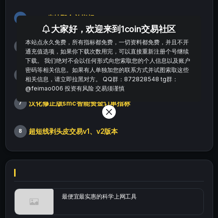
smc+肯特那合并指标
4
大家好，欢迎来到1coin交易社区
本站点永久免费，所有指标都免费，一切资料都免费，并且不开
自动支撑阻力+进场提示
5
通充值选项，如果你下载次数用完，可以直接重新注册个号继续
下载。 我们绝对不会以任何形式向您索取您的个人信息以及账户
密码等相关信息。如果有人单独加您的联系方式并试图索取这些
【视频教程】熊猫玩币K线后的秘密（全集）
6
相关信息，请立即拉黑对方。 QQ群：872828548 tg群：
@feimao006 投资有风险 交易须谨慎
汉化修正版smc智能资金订单指标
7
超短线剥头皮交易v1、v2版本
8
最便宜最实惠的科学上网工具