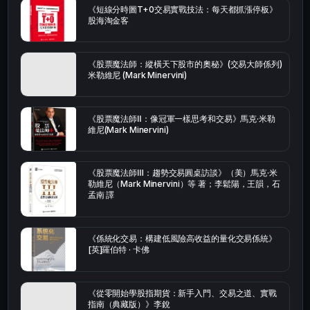
《短線分時圖T+0交易實戰技法：每天都抓漲停板》
股海淘金客
《股票魔法師：縱橫天下股市的奧秘》(交易大師係列)
米勒維尼 (Mark Minervini)
《股票魔法師Ⅱ：像冠軍一樣思考和交易》馬克·米勒
維尼(Mark Minervini)
《股票魔法師Ⅲ：趨勢交易圓桌訪談》（美）馬克·米
勒維尼（Mark Minervini）等 著；李鬆陽，王韻，石
孟南 譯
《係統化交易：構建低風險高收益的量化交易係統》
[英]羅伯特 · 卡佛
《從零開始學股指期貨：新手入門、交易之道、實戰
指南（典藏版）》李銳