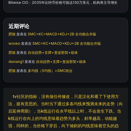
Bitwise CIO：2035年比特币价格可能达130万美元，机构将主导增长
近期评论
肥猫
发表在
SMC+KC+MACD+KDJ+2B 全功能合并版
wcneo
发表在
SMC+KC+MACD+KDJ+2B 全功能合并版
肥猫
发表在
自动趋势+支撑+斐波那契+箱体
daxiang1
发表在
自动趋势+支撑+斐波那契+箱体
肥猫
发表在
多均线（5均线）+SMC组合
tv社区的指标，没有做任何修改，只是汉化和看了下使用方
法，挺有意思的。当时当下通过多条均线来预测未来的走势（向
后延伸周期），当k线运行在水平线以上时，不会发生下跌。当
k线运行在向上的均线意味着趋势为多头，斜率越高，动能越
强，同样的，当价格下穿后，向下倾斜的均线意味着空头的趋