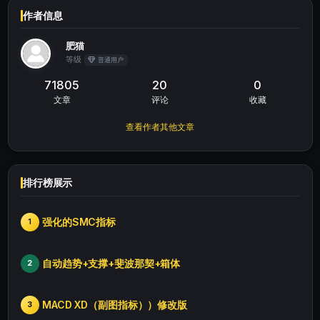
作者信息
肥猫
等级
普通用户
71805
20
0
文章
评论
收藏
查看作者其他文章
排行榜展示
强化的SMC指标
1
自动趋势+支撑+斐波那契+箱体
2
MACD XD（副图指标））修改版
3