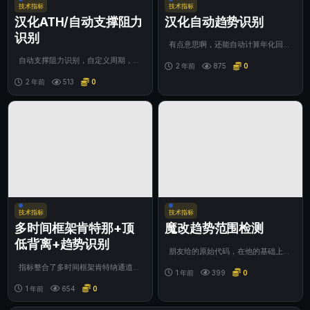
技术指标
技术指标
汉化ATH/自动支撑阻力
汉化自动趋势识别
识别
有点意思啊，还能自动计算年化回报
率，趋势线我看了下，画的比大部
自动支撑阻力识别，自定义周期，数
分“老师”画的...
2 年前
875
0
量，自动绘制，直观的提示你支撑和阻
力的情况。...
2 年前
513
0
技术指标
技术指标
多时间框架肯特那+顶
魔改趋势范围检测
低背离+趋势识别
朋友给的原始代码，在他的基础上升
级而来。完善了很多原先没有的功能，
指标整合了多时间框架肯特纳通道与
让他可以更...
1 年前
399
0
趋势动量分析系统，主要用于： 跨周
期趋势跟踪...
1 年前
654
0