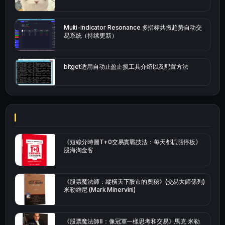
Multi-indicator Resonance 多指标共振趋势自动交
易系统（持续更新）
bitget适用自动止盈止损工具介绍以及配置方法
《短線分時圖T+0交易實戰技法：每天都抓漲停板》
股海淘金客
《股票魔法師：縱橫天下股市的奧秘》(交易大師係列)
米勒維尼 (Mark Minervini)
《股票魔法師Ⅱ：像冠軍一樣思考和交易》馬克·米勒