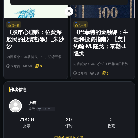
交易书籍
交易书籍
《股市心理戰：位資深
《巴菲特的金融课：生
股民的投資哲學》_朱沙
活和投资指南》【美】
沙
约翰·M. 隆戈；泰勒·J.
隆戈
内容簡介： 本書從長、中、短線三個
方面來逐一探求不同持股方式應保持的
内容简介： 本书介绍了巴菲特的投资
心理狀态，并...
2 年前
56
0
原则和生活理念，并从日常生活中的各
种场景入手阐...
2 年前
28
0
作者信息
肥猫
等级
普通用户
71826
20
0
文章
评论
收藏
查看作者其他文章