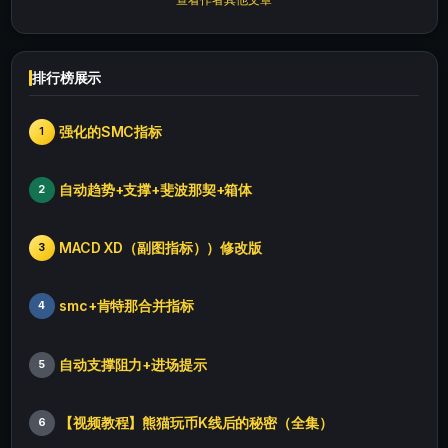
排行榜展示
强化的SMC指标
1
自动趋势+支撑+斐波那契+箱体
2
MACD XD（副图指标））修改版
3
smc+肯特那合并指标
4
自动支撑阻力+进场提示
5
【视频教程】熊猫玩币K线后的秘密（全集）
6