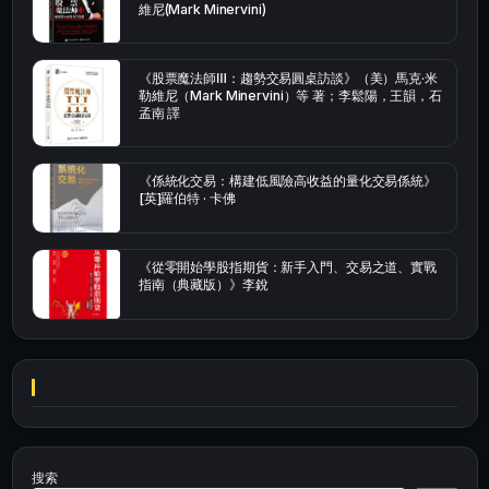
維尼(Mark Minervini)
《股票魔法師Ⅲ：趨勢交易圓桌訪談》（美）馬克·米
勒維尼（Mark Minervini）等 著；李鬆陽，王韻，石
孟南 譯
《係統化交易：構建低風險高收益的量化交易係統》
[英]羅伯特 · 卡佛
《從零開始學股指期貨：新手入門、交易之道、實戰
指南（典藏版）》李銳
搜索