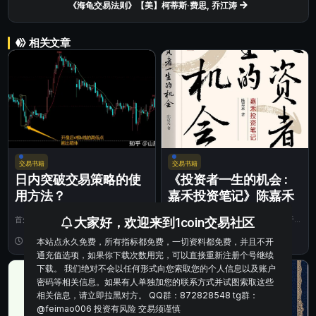
《海龟交易法则》【美】柯蒂斯·费思, 乔江涛
相关文章
交易书籍
交易书籍
日内突破交易策略的使
《投资者一生的机会 :
用方法？
嘉禾投资笔记》陈嘉禾
首先在品种选择上，尽量选择波动性好
内容简介： 本书源于作者陈嘉禾对于
大家好，欢迎来到1coin交易社区
的品种。波动大代表成交活跃，资金流
投资认知体系中很多关键问题的思考，
本站点永久免费，所有指标都免费，一切资料都免费，并且不开
动快，对日内...
1 年前
207
论述了有关价...
2 年前
44
0
通充值选项，如果你下载次数用完，可以直接重新注册个号继续
下载。 我们绝对不会以任何形式向您索取您的个人信息以及账户
密码等相关信息。如果有人单独加您的联系方式并试图索取这些
相关信息，请立即拉黑对方。 QQ群：872828548 tg群：
@feimao006 投资有风险 交易须谨慎