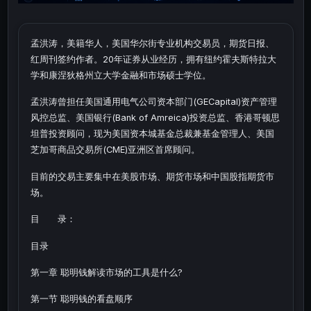
孟洪涛，美籍华人，美国华尔街专业机构交易员，期货日报、
红周刊签约作者。20年证券从业经历，拥有纽约霍夫斯特拉大
学和康涅狄格州立大学金融和市场硕士学位。
孟洪涛曾担任美国通用电气公司资本部门(GECapital)资产管理
风控总监、美国银行(Bank of Amreica)投资总监、香港哥顿思
坦普投资顾问，现为美国资本城基金总裁兼基金管理人、美国
芝加哥商品交易所(CME)亚洲区首席顾问。
目前的交易主要集中在美股市场、期货市场和中国股指期货市
场。
目 录：
目录
第一章 聪明钱解读市场的工具是什么?
第一节 聪明钱的看盘顺序