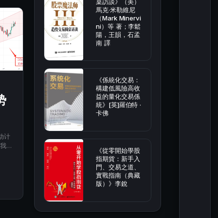
桌訪談》（美）
馬克·米勒維尼
（Mark Minervi
ni）等 著；李鬆
陽，王韻，石孟
南 譯
《係統化交易：
構建低風險高收
益的量化交易係
势
統》[英]羅伯特 ·
卡佛
动计
我看
《從零開始學股
老
指期貨：新手入
門、交易之道、
實戰指南（典藏
版）》李銳