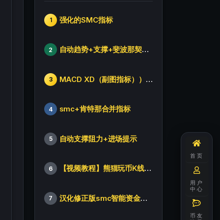
强化的SMC指标
1
自动趋势+支撑+斐波那契+箱体
2
MACD XD（副图指标））修改版
3
smc+肯特那合并指标
4
自动支撑阻力+进场提示
5
首页
【视频教程】熊猫玩币K线后的秘密（全集）
6
用户
中心
汉化修正版smc智能资金订单指标
7
币友