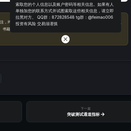
索取您的个人信息以及账户密码等相关信息。如果有人
单独加您的联系方式并试图索取这些相关信息，请立即
拉黑对方。 QQ群：872828548 tg群：@feimao006
注，均为本站原创发布。任何个人或组织，在未征得本站同意时，禁止复
投资有风险 交易须谨慎
、书籍等各类媒体平台。如若本站内容侵犯了原著者的合法权益，可联系
下一篇
突破测试通道指标