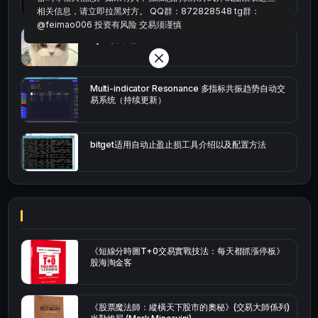
相关信息，请立即拉黑对方。 QQ群：872828548 tg群：
@feimao006 投资有风险 交易须谨慎
bybit安卓端
Multi-indicator Resonance 多指标共振趋势自动交
易系统（持续更新）
bitget适用自动止盈止损工具介绍以及配置方法
《短線分時圖T+0交易實戰技法：每天都抓漲停板》
股海淘金客
《股票魔法師：縱橫天下股市的奧秘》(交易大師係列)