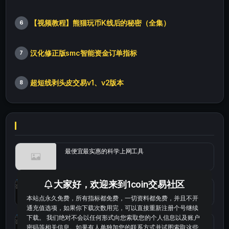
【视频教程】熊猫玩币K线后的秘密（全集）
6
汉化修正版smc智能资金订单指标
7
超短线剥头皮交易v1、v2版本
8
最便宜最实惠的科学上网工具
大家好，欢迎来到1coin交易社区
统计涨跌幅的python代码
本站点永久免费，所有指标都免费，一切资料都免费，并且不开
通充值选项，如果你下载次数用完，可以直接重新注册个号继续
下载。 我们绝对不会以任何形式向您索取您的个人信息以及账户
okx的短线量化的免费版本
密码等相关信息。如果有人单独加您的联系方式并试图索取这些