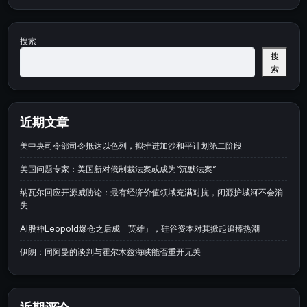
搜索
搜
索
近期文章
美中央司令部司令抵达以色列，拟推进加沙和平计划第二阶段
美国问题专家：美国新对俄制裁法案或成为“沉默法案”
纳瓦尔回应开源威胁论：最有经济价值领域充满对抗，闭源护城河不会消
失
AI股神Leopold爆仓之后成「英雄」，硅谷资本对其掀起追捧热潮
伊朗：同阿曼的谈判与霍尔木兹海峡能否重开无关