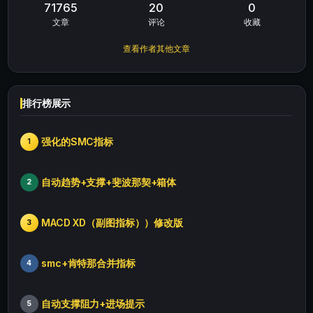
71765
20
0
文章
评论
收藏
查看作者其他文章
排行榜展示
强化的SMC指标
1
自动趋势+支撑+斐波那契+箱体
2
MACD XD（副图指标））修改版
3
smc+肯特那合并指标
4
自动支撑阻力+进场提示
5