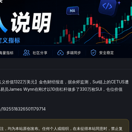
仓位名义价值1322万美元】金色财经报道，据余烬监测，Sui链上的CETUS遭
员James Wynn在刚才以10倍杠杆做多了330万枚SUI，仓位价值
/1925518326501179714
注，均为本站原创发布。任何个人或组织，在未征得本站同意时，禁止复