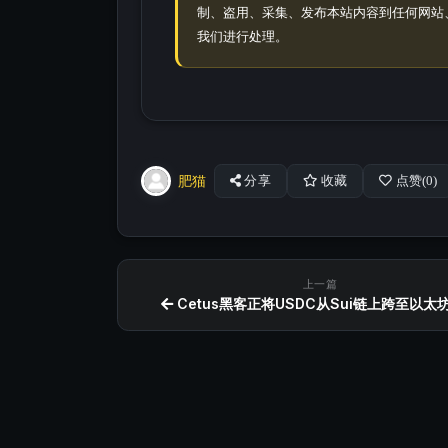
制、盗用、采集、发布本站内容到任何网站
我们进行处理。
肥猫
分享
收藏
点赞(
0
)
上一篇
Cetus黑客正将USDC从Sui链上跨至以太