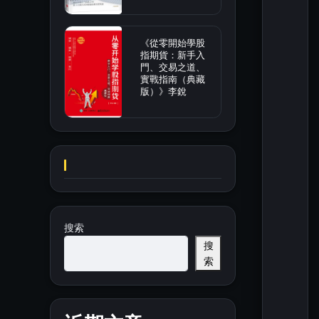
《從零開始學股
指期貨：新手入
門、交易之道、
實戰指南（典藏
版）》李銳
搜索
搜
索