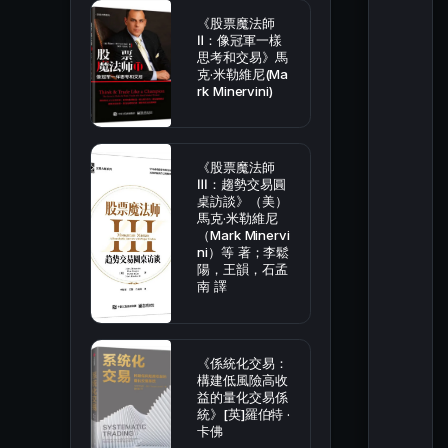
《股票魔法師
Ⅱ：像冠軍一樣
思考和交易》馬
克·米勒維尼(Ma
rk Minervini)
《股票魔法師
Ⅲ：趨勢交易圓
桌訪談》（美）
馬克·米勒維尼
（Mark Minervi
ni）等 著；李鬆
陽，王韻，石孟
南 譯
《係統化交易：
構建低風險高收
益的量化交易係
統》[英]羅伯特 ·
卡佛