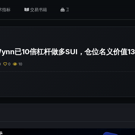
术指标
交易书籍
工具/返佣
肥猫观点
 Wynn已10倍杠杆做多SUI，仓位名义价值1
0
0
10