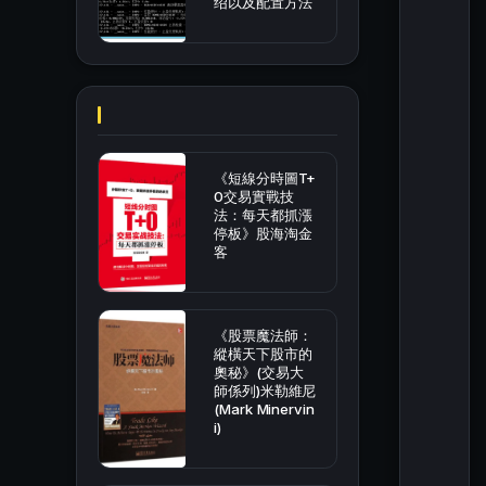
绍以及配置方法
《短線分時圖T+
0交易實戰技
法：每天都抓漲
停板》股海淘金
客
《股票魔法師：
縱橫天下股市的
奧秘》(交易大
師係列)米勒維尼
(Mark Minervin
i)