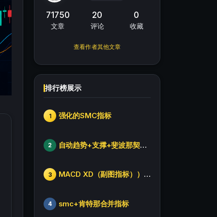
71750
20
0
文章
评论
收藏
查看作者其他文章
排行榜展示
强化的SMC指标
1
自动趋势+支撑+斐波那契+箱体
2
MACD XD（副图指标））修改版
3
smc+肯特那合并指标
4