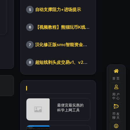
自动支撑阻力+进场提示
5
【视频教程】熊猫玩币K线后的秘密（全集）
6
汉化修正版smc智能资金订单指标
7
超短线剥头皮交易v1、v2版本
8
首页
用户
中心
最便宜最实惠的
科学上网工具
币友
聊天