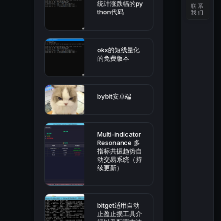
统计涨跌幅的py
联系
thon代码
我们
okx的短线量化
的免费版本
bybit安卓端
Multi-indicator
Resonance 多
指标共振趋势自
动交易系统（持
续更新）
bitget适用自动
止盈止损工具介