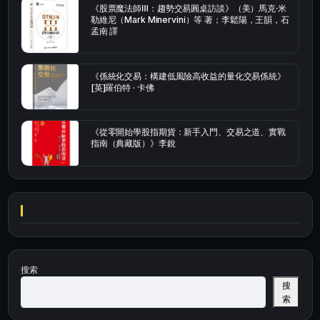
《股票魔法師Ⅲ：趨勢交易圓桌訪談》（美）馬克·米
勒維尼（Mark Minervini）等 著；李鬆陽，王韻，石
孟南 譯
《係統化交易：構建低風險高收益的量化交易係統》
[英]羅伯特 · 卡佛
《從零開始學股指期貨：新手入門、交易之道、實戰
指南（典藏版）》李銳
搜索
搜
索