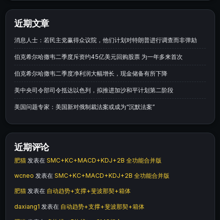
近期文章
消息人士：若民主党赢得众议院，他们计划对特朗普进行调查而非弹劾
伯克希尔哈撒韦二季度斥资约45亿美元回购股票 为一年多来首次
伯克希尔哈撒韦二季度净利润大幅增长，现金储备有所下降
美中央司令部司令抵达以色列，拟推进加沙和平计划第二阶段
美国问题专家：美国新对俄制裁法案或成为“沉默法案”
近期评论
肥猫
发表在
SMC+KC+MACD+KDJ+2B 全功能合并版
wcneo
发表在
SMC+KC+MACD+KDJ+2B 全功能合并版
肥猫
发表在
自动趋势+支撑+斐波那契+箱体
daxiang1
发表在
自动趋势+支撑+斐波那契+箱体