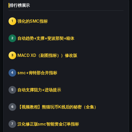
排行榜展示
强化的SMC指标
1
自动趋势+支撑+斐波那契+箱体
2
MACD XD（副图指标））修改版
3
smc+肯特那合并指标
4
自动支撑阻力+进场提示
5
【视频教程】熊猫玩币K线后的秘密（全集）
6
汉化修正版smc智能资金订单指标
7