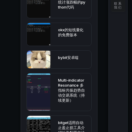
统计涨跌幅的py
联系
thon代码
我们
okx的短线量化
的免费版本
bybit安卓端
Multi-indicator
Resonance 多
指标共振趋势自
动交易系统（持
续更新）
bitget适用自动
止盈止损工具介