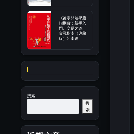
《從零開始學股
指期貨：新手入
門、交易之道、
實戰指南（典藏
版）》李銳
搜索
搜
索