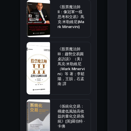
《股票魔法師
Ⅱ：像冠軍一樣
思考和交易》馬
克·米勒維尼(Ma
rk Minervini)
《股票魔法師
Ⅲ：趨勢交易圓
桌訪談》（美）
馬克·米勒維尼
（Mark Minervi
ni）等 著；李鬆
陽，王韻，石孟
南 譯
《係統化交易：
構建低風險高收
益的量化交易係
統》[英]羅伯特 ·
卡佛