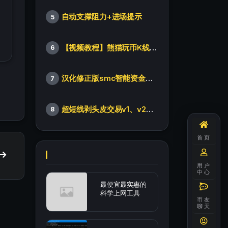
自动支撑阻力+进场提示
5
【视频教程】熊猫玩币K线后的秘密（全集）
6
汉化修正版smc智能资金订单指标
7
超短线剥头皮交易v1、v2版本
8
首页
用户
中心
最便宜最实惠的
科学上网工具
币友
聊天