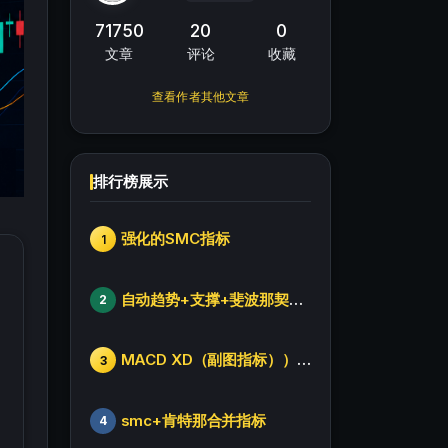
71750
20
0
文章
评论
收藏
查看作者其他文章
排行榜展示
强化的SMC指标
1
自动趋势+支撑+斐波那契+箱体
2
MACD XD（副图指标））修改版
3
smc+肯特那合并指标
4