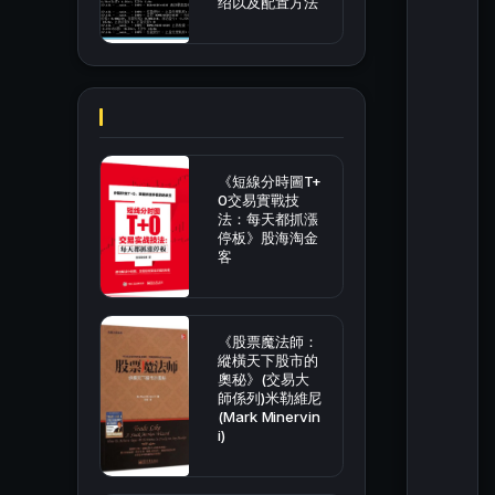
绍以及配置方法
《短線分時圖T+
0交易實戰技
法：每天都抓漲
停板》股海淘金
客
《股票魔法師：
縱橫天下股市的
奧秘》(交易大
師係列)米勒維尼
(Mark Minervin
i)