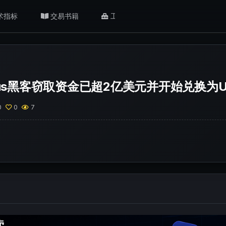
术指标
交易书籍
工具/返佣
肥猫观点
tus黑客窃取资金已超2亿美元并开始兑换为U
0
0
7