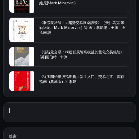
維尼(Mark Minervini)
《股票魔法師Ⅲ：趨勢交易圓桌訪談》（美）馬克·米
勒維尼（Mark Minervini）等 著；李鬆陽，王韻，石
孟南 譯
《係統化交易：構建低風險高收益的量化交易係統》
[英]羅伯特 · 卡佛
《從零開始學股指期貨：新手入門、交易之道、實戰
指南（典藏版）》李銳
搜索