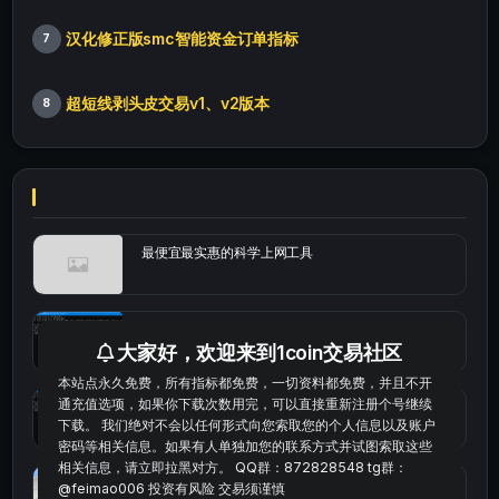
汉化修正版smc智能资金订单指标
7
超短线剥头皮交易v1、v2版本
8
最便宜最实惠的科学上网工具
统计涨跌幅的python代码
大家好，欢迎来到1coin交易社区
本站点永久免费，所有指标都免费，一切资料都免费，并且不开
通充值选项，如果你下载次数用完，可以直接重新注册个号继续
okx的短线量化的免费版本
下载。 我们绝对不会以任何形式向您索取您的个人信息以及账户
密码等相关信息。如果有人单独加您的联系方式并试图索取这些
相关信息，请立即拉黑对方。 QQ群：872828548 tg群：
bybit安卓端
@feimao006 投资有风险 交易须谨慎