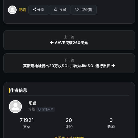
肥猫
分享
收藏
点赞(
0
)
上一篇
AAVE突破260美元
下一篇
某新建地址提出20万枚SOL并转为JitoSOL进行质押
作者信息
肥猫
等级
普通用户
71921
20
0
文章
评论
收藏