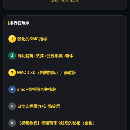
查看作者其他文章
排行榜展示
强化的SMC指标
1
自动趋势+支撑+斐波那契+箱体
2
MACD XD（副图指标））修改版
3
smc+肯特那合并指标
4
自动支撑阻力+进场提示
5
【视频教程】熊猫玩币K线后的秘密（全集）
6