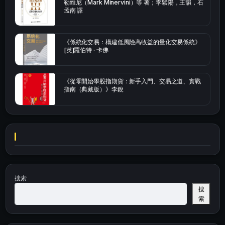
勒維尼（Mark Minervini）等 著；李鬆陽，王韻，石
孟南 譯
《係統化交易：構建低風險高收益的量化交易係統》
[英]羅伯特 · 卡佛
《從零開始學股指期貨：新手入門、交易之道、實戰
指南（典藏版）》李銳
搜索
搜
索