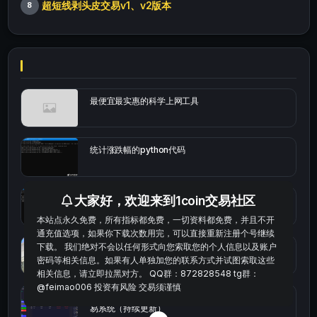
超短线剥头皮交易v1、v2版本
8
最便宜最实惠的科学上网工具
统计涨跌幅的python代码
大家好，欢迎来到1coin交易社区
okx的短线量化的免费版本
本站点永久免费，所有指标都免费，一切资料都免费，并且不开
通充值选项，如果你下载次数用完，可以直接重新注册个号继续
下载。 我们绝对不会以任何形式向您索取您的个人信息以及账户
bybit安卓端
密码等相关信息。如果有人单独加您的联系方式并试图索取这些
相关信息，请立即拉黑对方。 QQ群：872828548 tg群：
@feimao006 投资有风险 交易须谨慎
Multi-indicator Resonance 多指标共振趋势自动交
易系统（持续更新）