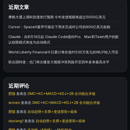
近期文章
摩根大通上调科技债发行预期 今年发债规模将超过5000亿美元
Cursor：SpaceX最早可能在下周末完成对公司的600亿美元收购
Claude：自8月14日起 Claude Code面向Pro、Max和Team用户的默
认权限模式将改为自动模式
World Liberty Financial今日累计将价值约530万美元的WLFI转入币安
联合国特使：也门再次爆发大规模冲突风险升至四年多来最高水平
近期评论
肥猫
发表在
SMC+KC+MACD+KDJ+2B 全功能合并版
wcneo
发表在
SMC+KC+MACD+KDJ+2B 全功能合并版
肥猫
发表在
自动趋势+支撑+斐波那契+箱体
daxiang1
发表在
自动趋势+支撑+斐波那契+箱体
肥猫
发表在
多均线（5均线）+SMC组合