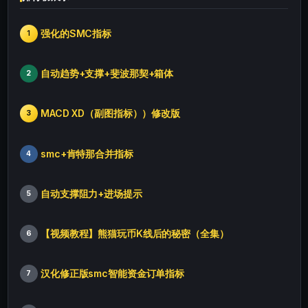
强化的SMC指标
1
自动趋势+支撑+斐波那契+箱体
2
MACD XD（副图指标））修改版
3
smc+肯特那合并指标
4
自动支撑阻力+进场提示
5
【视频教程】熊猫玩币K线后的秘密（全集）
6
汉化修正版smc智能资金订单指标
7