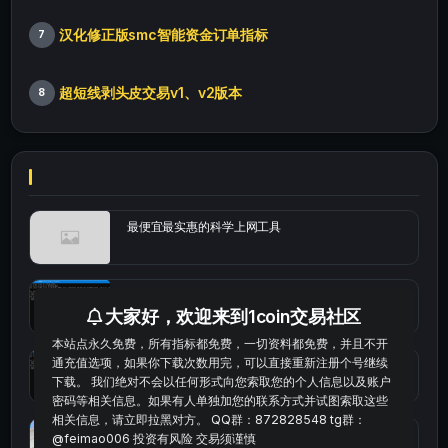
汉化修正版smc智能资金订单指标
7
超短线剥头皮交易v1、v2版本
8
最便宜最实惠的科学上网工具
统计涨跌幅的python代码
大家好，欢迎来到1coin交易社区
本站点永久免费，所有指标都免费，一切资料都免费，并且不开
通充值选项，如果你下载次数用完，可以直接重新注册个号继续
okx的短线量化的免费版本
下载。 我们绝对不会以任何形式向您索取您的个人信息以及账户
密码等相关信息。如果有人单独加您的联系方式并试图索取这些
相关信息，请立即拉黑对方。 QQ群：872828548 tg群：
bybit安卓端
@feimao006 投资有风险 交易须谨慎