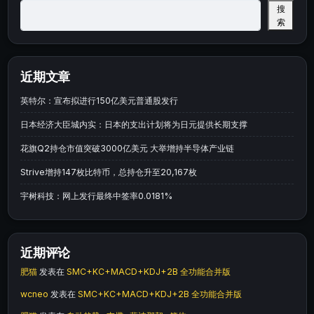
搜
索
近期文章
英特尔：宣布拟进行150亿美元普通股发行
日本经济大臣城内实：日本的支出计划将为日元提供长期支撑
花旗Q2持仓市值突破3000亿美元 大举增持半导体产业链
Strive增持147枚比特币，总持仓升至20,167枚
宇树科技：网上发行最终中签率0.0181%
近期评论
肥猫
发表在
SMC+KC+MACD+KDJ+2B 全功能合并版
wcneo
发表在
SMC+KC+MACD+KDJ+2B 全功能合并版