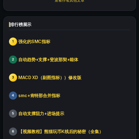
查看作者其他文章
排行榜展示
强化的SMC指标
1
自动趋势+支撑+斐波那契+箱体
2
MACD XD（副图指标））修改版
3
smc+肯特那合并指标
4
自动支撑阻力+进场提示
5
【视频教程】熊猫玩币K线后的秘密（全集）
6