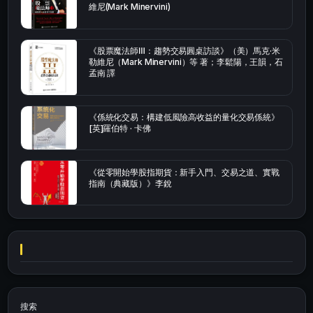
維尼(Mark Minervini)
《股票魔法師Ⅲ：趨勢交易圓桌訪談》（美）馬克·米
勒維尼（Mark Minervini）等 著；李鬆陽，王韻，石
孟南 譯
《係統化交易：構建低風險高收益的量化交易係統》
[英]羅伯特 · 卡佛
《從零開始學股指期貨：新手入門、交易之道、實戰
指南（典藏版）》李銳
搜索