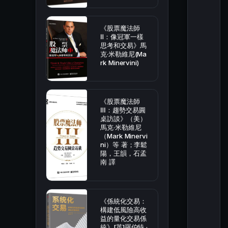
《股票魔法師
Ⅱ：像冠軍一樣
思考和交易》馬
克·米勒維尼(Ma
rk Minervini)
《股票魔法師
Ⅲ：趨勢交易圓
桌訪談》（美）
馬克·米勒維尼
（Mark Minervi
ni）等 著；李鬆
陽，王韻，石孟
南 譯
《係統化交易：
構建低風險高收
益的量化交易係
統》[英]羅伯特 ·