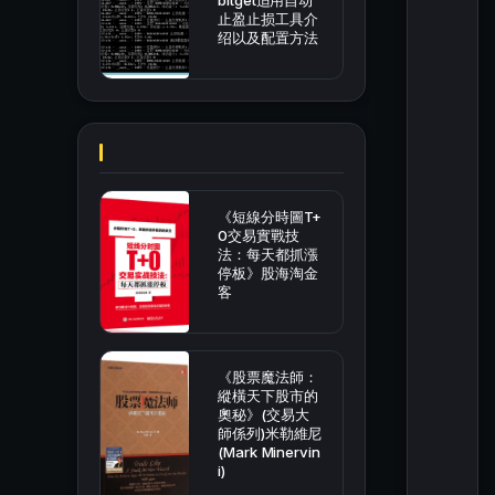
bitget适用自动
止盈止损工具介
绍以及配置方法
《短線分時圖T+
0交易實戰技
法：每天都抓漲
停板》股海淘金
客
《股票魔法師：
縱橫天下股市的
奧秘》(交易大
師係列)米勒維尼
(Mark Minervin
i)