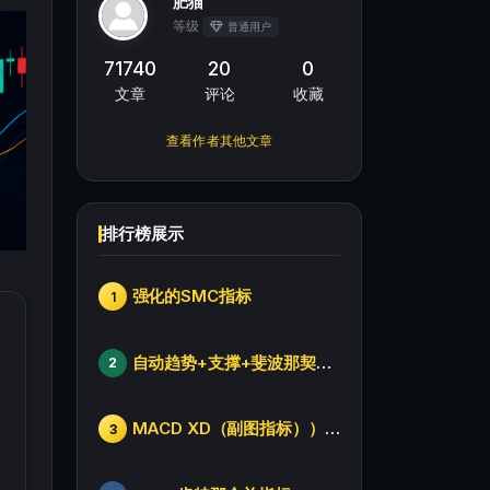
肥猫
等级
普通用户
71740
20
0
文章
评论
收藏
查看作者其他文章
排行榜展示
强化的SMC指标
1
自动趋势+支撑+斐波那契+箱体
2
MACD XD（副图指标））修改版
3