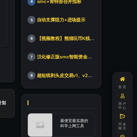
smc+肯特那合并指标
4
自动支撑阻力+进场提示
5
【视频教程】熊猫玩币K线后的秘密（全集）
6
汉化修正版smc智能资金订单指标
7
超短线剥头皮交易v1、v2版本
8
首页
计划
用户
中心
最便宜最实惠的
币友
科学上网工具
聊天