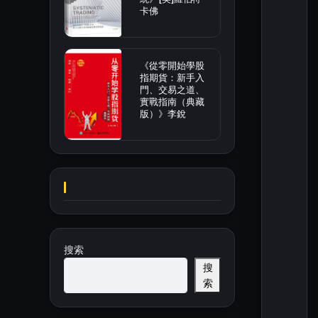
卡佛
《從零開始學股
指期貨：新手入
門、交易之道、
實戰指南（典藏
版）》李銳
搜索
搜
索