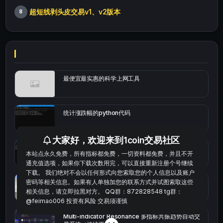
超短线剥头皮交易v1、v2版本
8
最便宜最实惠的科学上网工具
统计涨跌幅的python代码
大家好，欢迎来到1coin交易社区
okx的短线量化的免费版本
本站点永久免费，所有指标都免费，一切资料都免费，并且不开
通充值选项，如果你下载次数用完，可以直接重新注册个号继续
下载。 我们绝对不会以任何形式向您索取您的个人信息以及账户
bybit安卓端
密码等相关信息。如果有人单独加您的联系方式并试图索取这些
相关信息，请立即拉黑对方。 QQ群：872828548 tg群：
@feimao006 投资有风险 交易须谨慎
Multi-indicator Resonance 多指标共振趋势自动交