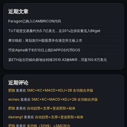
近期文章
Paragon已购入CAMBRICON代码
TUT现货交易量约为5.7亿美元，近20%总供应量流入Bitget
摩尔线程：筹划发行H股股票并在港交所主板上市
币安Alpha将于8月10日上线DAPPOS代币DOS
某ETH远古巨鲸向新地址转移3510.42枚MKR，浮盈150.6万美元
近期评论
肥猫
发表在
SMC+KC+MACD+KDJ+2B 全功能合并版
wcneo
发表在
SMC+KC+MACD+KDJ+2B 全功能合并版
肥猫
发表在
自动趋势+支撑+斐波那契+箱体
daxiang1
发表在
自动趋势+支撑+斐波那契+箱体
肥猫
发表在
多均线（5均线）+SMC组合