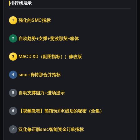
排行榜展示
强化的SMC指标
1
自动趋势+支撑+斐波那契+箱体
2
MACD XD（副图指标））修改版
3
smc+肯特那合并指标
4
自动支撑阻力+进场提示
5
【视频教程】熊猫玩币K线后的秘密（全集）
6
汉化修正版smc智能资金订单指标
7