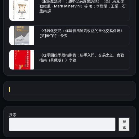
《股票魔法師Ⅲ：趨勢交易圓桌訪談》（美）馬克·米
勒維尼（Mark Minervini）等 著；李鬆陽，王韻，石
孟南 譯
《係統化交易：構建低風險高收益的量化交易係統》
[英]羅伯特 · 卡佛
《從零開始學股指期貨：新手入門、交易之道、實戰
指南（典藏版）》李銳
搜索
搜
索